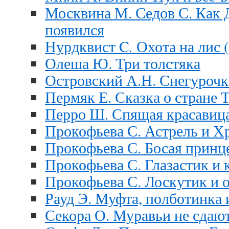
Москвина М. Седов С. Как 
появился
.
Нурдквист C
Охота на лис 
Олеша Ю. Три толстяка
Островский А.Н. Снегурочк
Пермяк Е. Сказка о стране 
Перро Ш. Спящая красавиц
Прокофьева С. Астрель и Х
Прокофьева С. Босая принц
Прокофьева С. Глазастик и
Прокофьева С. Лоскутик и 
Рауд Э. Муфта, полботинка 
Секора О. Муравьи не сдаю