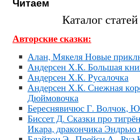
Читаем
Каталог статей
Авторские сказки:
Алан, Мякеля Новые прикл
Андерсен Х.К. Большая кни
Андерсен Х.К. Русалочка
Андерсен Х.К. Снежная коро
Дюймовочка
Береснявичюс Г. Волчок, 
Биссет Д. Сказки про тигрё
Икара, дракончика Эндрью 
Блайтон Э., Прейсн А., Руа 