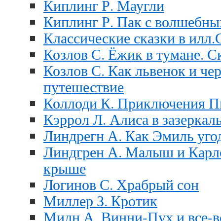
Киплинг Р. Маугли
Киплинг Р. Пак с волшебны
Классические сказки в илл.
Козлов С. Ёжик в тумане. С
Козлов С. Как львенок и че
путешествие
Коллоди К. Приключения П
Кэррол Л. Алиса в зазеркал
Линдрегн А. Как Эмиль уго
Линдгрен А. Малыш и Карлс
крыше
Логинов С. Храбрый сон
Миллер З. Кротик
Милн А. Винни-Пух и все-в