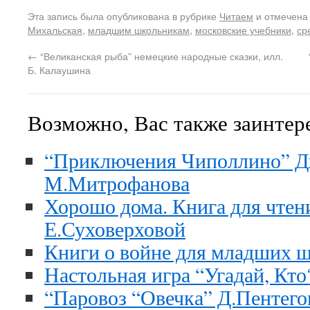
Эта запись была опубликована в рубрике
Читаем
и отмечена
Михальская
,
младшим школьникам
,
московские учебники
,
ср
←
“Великанская рыба” немецкие народные сказки, илл.
Б. Калаушина
Возможно, Вас также заинтер
“Приключения Чиполлино” Дж
М.Митрофанова
Хорошо дома. Книга для чтени
Е.Суховерховой
Книги о войне для младших 
Настольная игра “Угадай, Кто
“Паровоз “Овечка” Д.Пентегов