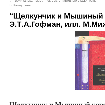
←
“Великанская рыба” немецкие народные сказки, илл.
Б. Калаушина
“Щелкунчик и Мышиный 
Э.Т.А.Гофман, илл. М.Ми
Щелкунчик и Мышиный кор