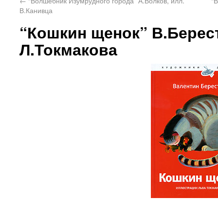
←
“Волшебник Изумрудного города” А.Волков, илл.
“
В.Канивца
“Кошкин щенок” В.Берест
Л.Токмакова