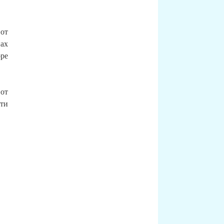
 от
ах
оре
 от
рти