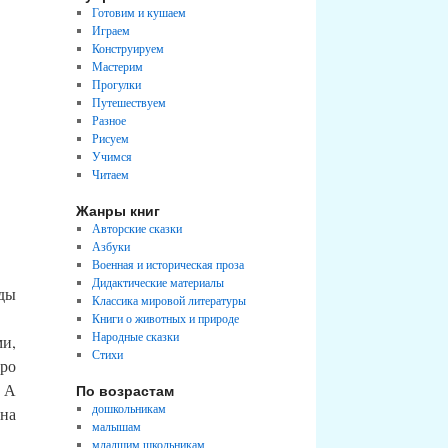
Готовим и кушаем
Играем
Конструируем
Мастерим
Прогулки
Путешествуем
Разное
Рисуем
Учимся
Читаем
Жанры книг
Авторские сказки
Азбуки
Военная и историческая проза
Дидактические материалы
уды
Классика мировой литературы
Книги о животных и природе
Народные сказки
ми,
Стихи
ро
! А
По возрастам
дошкольникам
 на
малышам
младшим школьникам