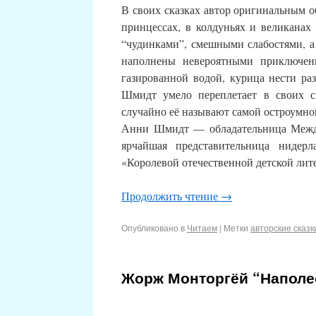
В своих сказках автор оригинальным о
принцессах, в колдуньях и великанах
“чудинками”, смешными слабостями, 
наполнены невероятными приключен
газированной водой, курица нести раз
Шмидт умело переплетает в своих с
случайно её называют самой остроумно
Анни Шмидт — обладательница Между
ярчайшая представительница нидер
«Королевой отечественной детской лит
Продолжить чтение
→
Опубликовано в
Читаем
|
Метки
авторские сказк
Жорж Монторгёй “Наполео