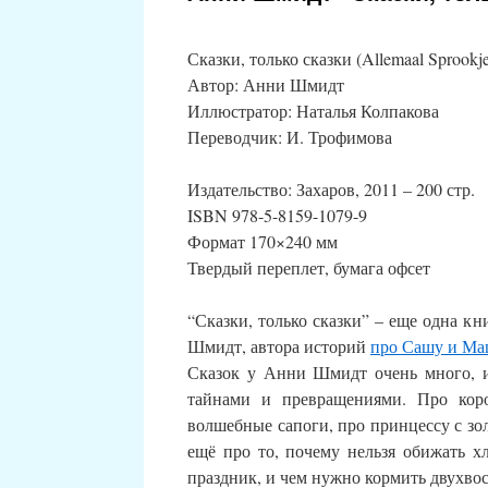
Сказки, только сказки (Allemaal Sprookje
Автор: Анни Шмидт
Иллюстратор: Наталья Колпакова
Переводчик: И. Трофимова
Издательство: Захаров, 2011 – 200 стр.
ISBN 978-5-8159-1079-9
Формат 170×240 мм
Твердый переплет, бумага офсет
“Сказки, только сказки” – еще одна 
Шмидт, автора историй
про Сашу и М
Сказок у Анни Шмидт очень много, и 
тайнами и превращениями. Про коро
волшебные сапоги, про принцессу с зо
ещё про то, почему нельзя обижать хл
праздник, и чем нужно кормить двухво