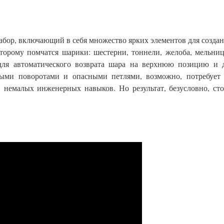
бор, включающий в себя множество ярких элементов для созда
торому помчатся шарики: шестерни, тоннели, желоба, мельни
для автоматического возврата шара на верхнюю позицию и д
ными поворотами и опасными петлями, возможно, потребует 
и немалых инженерных навыков. Но результат, безусловно, ст