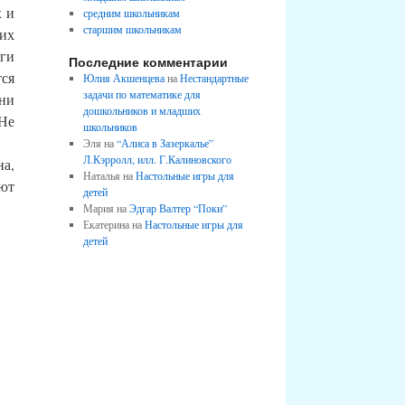
х и
средним школьникам
старшим школьникам
 их
иги
Последние комментарии
ся
Юлия Акшенцева
на
Нестандартные
задачи по математике для
нни
дошкольников и младших
Не
школьников
Эля на
“Алиса в Зазеркалье”
Л.Кэрролл, илл. Г.Калиновского
а,
Наталья на
Настольные игры для
ют
детей
Мария на
Эдгар Валтер “Поки”
Екатерина на
Настольные игры для
детей