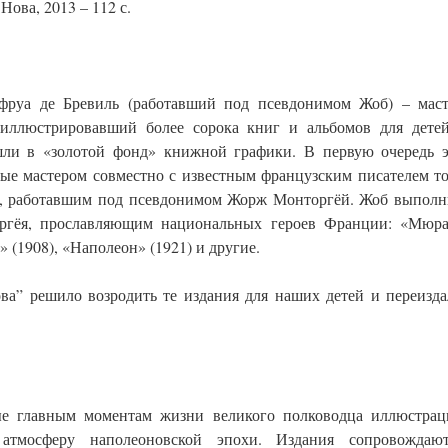
ва, 2013 – 112 с.
руа де Бревиль (работавший под псевдонимом Жоб) – маст
иллюстрировавший более сорока книг и альбомов для детей
шли в «золотой фонд» книжной графики. В первую очередь э
ые мастером совместно с известным французским писателем т
), работавшим под псевдонимом Жорж Монторгёй. Жоб выполн
ргёя, прославляющим национальных героев Франции: «Мюра
» (1908), «Наполеон» (1921) и другие.
ова” решило возродить те издания для наших детей и переизд
ые главным моментам жизни великого полководца иллюстрац
атмосферу наполеоновской эпохи. Издания сопровождают