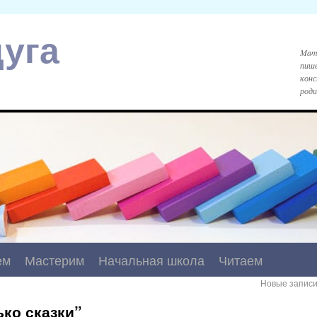
уга
Mami
пише
конс
роди
ем
Мастерим
Начальная школа
Читаем
Новые запис
ько сказки”