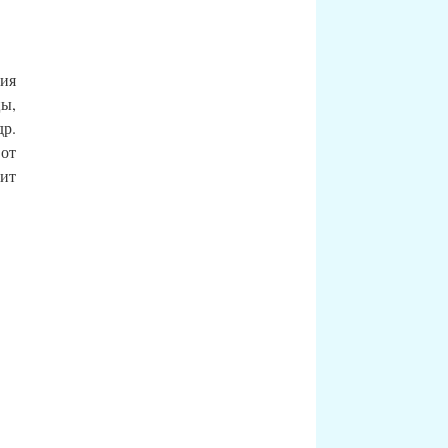
ния
цы,
р.
от
оит