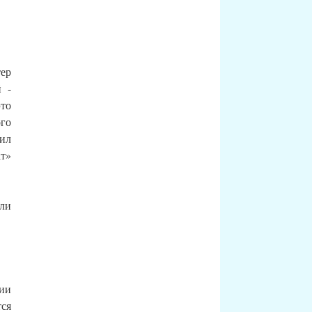
ер
 -
то
ого
ил
т»
али
ии
ся