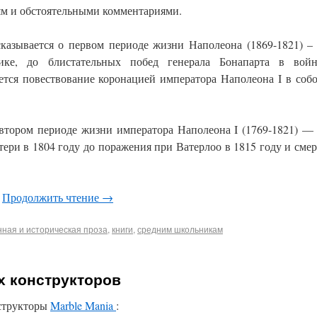
ям и обстоятельными комментариями.
сказывается о первом периоде жизни Наполеона (1869-1821) –
ике, до блистательных побед генерала Бонапарта в войн
тся повествование коронацией императора Наполеона I в соб
 втором периоде жизни императора Наполеона I (1769-1821) —
ери в 1804 году до поражения при Ватерлоо в 1815 году и сме
:
Продолжить чтение
→
нная и историческая проза
,
книги
,
средним школьникам
х конструкторов
нструкторы
Marble Mania
: