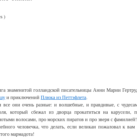
s )
книга знаменитой голландской писательницы Анни Марии Гертр
ашу
и приключений
Плюка из Петтэфлета
.
все они очень разные: и волшебные, и правдивые, с чудеса
ля, который сбежал из дворца прокатиться на карусели, п
лотыми волосами, про морских пиратов и про зверя с фамилией
ебного человечка, что делать, если великан пожаловал к вам
стого мармадота!