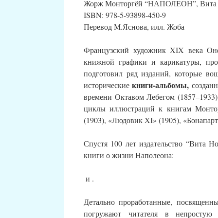
Жорж Монторгёй “НАПОЛЕОН”, Вита Но
ISBN: 978-5-93898-450-9
Перевод М.Яснова, илл. Жоба
Французский художник XIX века Онф
книжной графики и карикатуры, про
подготовил ряд изданий, которые во
книги-альбомы,
исторические
созданн
времени Октавом Лебегом (1857–1933
циклы иллюстраций к книгам Монто
(1903), «Людовик XI» (1905), «Бонапарт
Спустя 100 лет издательство “Вита Н
книги о жизни Наполеона:
и
.
Детально проработанные, посвященн
погружают читателя в непростую 