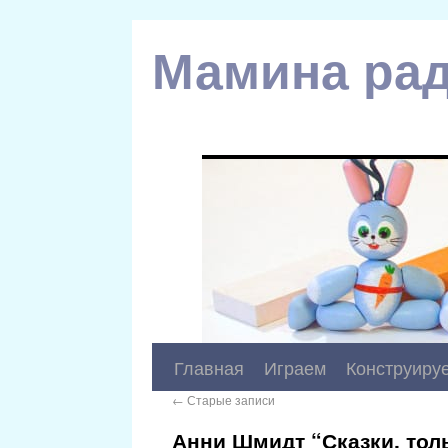
Мамина рад
Главная
Играем
Конструиру
←
Старые записи
Анни Шмидт “Сказки, тол