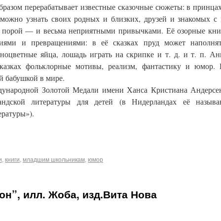
бразом перерабатывает известные сказочные сюжеты: в принца
 можно узнать своих родных и близких, друзей и знакомых с
а порой — и весьма неприятными привычками. Её озорные кн
иями и превращениями: в её сказках пруд может наполнят
ноцветные яйца, лошадь играть на скрипке и т. д. и т. п. А
казках фольклорные мотивы, реализм, фантастику и юмор. 
й бабушкой в мире.
народной Золотой Медали имени Ханса Кристиана Андерсен
ландской литературы для детей (в Нидерландах её называ
ературы»).
и
,
книги
,
младшим школьникам
,
юмор
н”, илл. Жоба, изд.Вита Нова