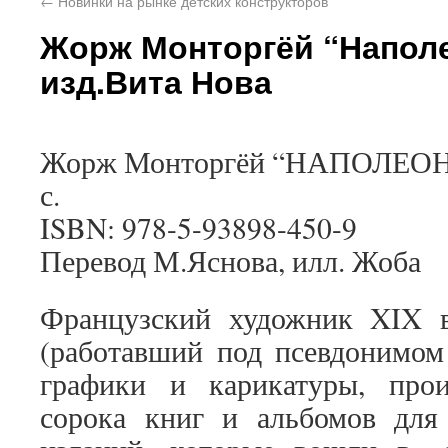
←
Новинки на рынке детских конструкторов
Жорж Монторгёй “Наполе
изд.Вита Нова
Жорж Монторгёй “НАПОЛЕОН”, 
с.
ISBN: 978-5-93898-450-9
Перевод М.Яснова, илл. Жоба
Французский художник XIX 
(работавший под псевдонимом
графики и карикатуры, про
сорока книг и альбомов для 