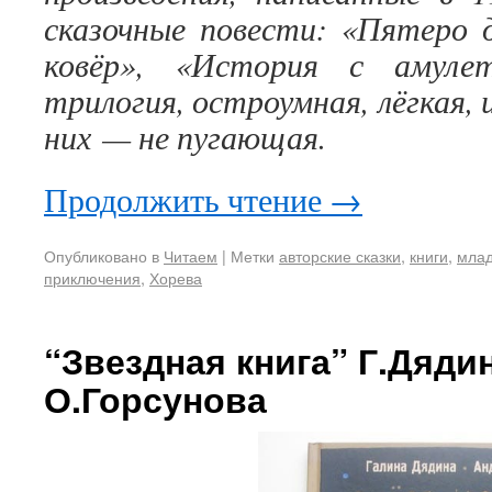
сказочные повести: «Пятеро 
ковёр», «История с амуле
трилогия, остроумная, лёгкая,
них — не пугающая.
Продолжить чтение
→
Опубликовано в
Читаем
|
Метки
авторские сказки
,
книги
,
мла
приключения
,
Хорева
“Звездная книга” Г.Дядин
О.Горсунова