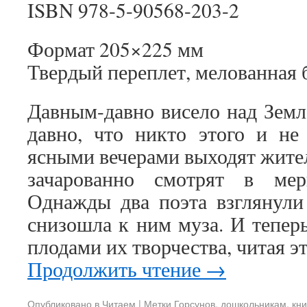
ISBN 978-5-90568-203-2
Формат 205×225 мм
Твердый переплет, мелованная 
Давным-давно висело над Земл
давно, что никто этого и не
ясными вечерами выходят жител
зачарованно смотрят в мер
Однажды два поэта взглянули 
снизошла к ним муза. И тепер
плодами их творчества, читая э
Продолжить чтение
→
Опубликовано в
Читаем
|
Метки
Горсунов
,
дошкольникам
,
кни