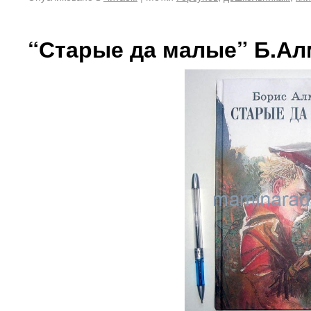
“Старые да малые” Б.Алм