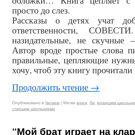
обложки… Книга цепляет с 
просто до слез.
Рассказы о детях учат до
ответственности, СОВЕС
назидательные, не скучные 
Автор вроде простые слова п
правильные, цепляющие нужны
хочу, чтоб эту книгу прочитали
Продолжить чтение
→
Опубликовано в
Читаем
|
Метки
книги
,
Ли
,
младшим школьни
старшим школьникам
“Мой брат играет на клар