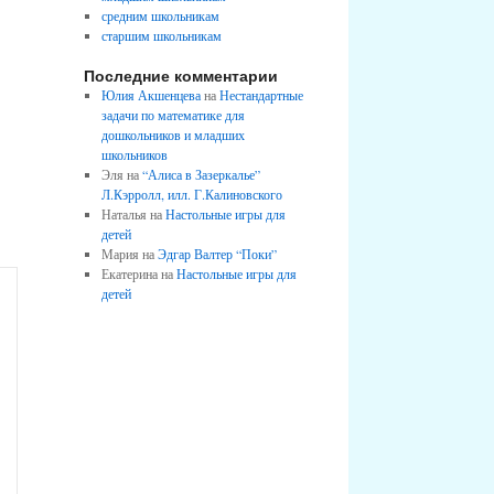
средним школьникам
старшим школьникам
Последние комментарии
Юлия Акшенцева
на
Нестандартные
задачи по математике для
дошкольников и младших
школьников
Эля на
“Алиса в Зазеркалье”
Л.Кэрролл, илл. Г.Калиновского
Наталья на
Настольные игры для
детей
Мария на
Эдгар Валтер “Поки”
Екатерина на
Настольные игры для
детей