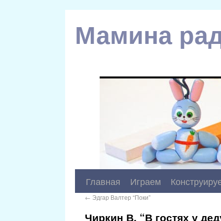
Мамина рад
Главная
Играем
Конструиру
←
Эдгар Валтер “Поки”
Чиркин В. “В гостях у де