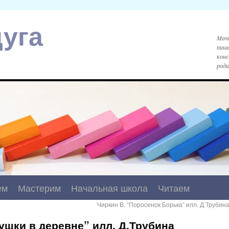
уга
Mami
пише
конс
роди
ем
Мастерим
Начальная школа
Читаем
Чиркин В. “Поросенок Борька” илл. Д.Трубин
душки в деревне” илл. Д.Трубина