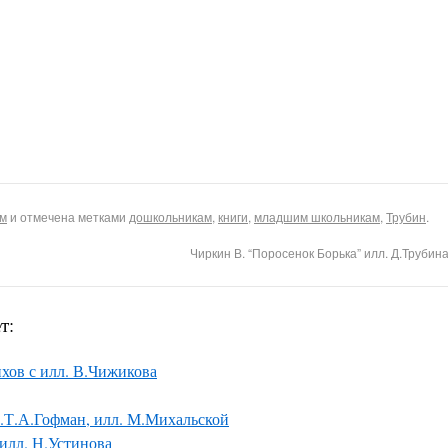
м
и отмечена метками
дошкольникам
,
книги
,
младшим школьникам
,
Трубин
.
Чиркин В. “Поросенок Борька” илл. Д.Трубин
т:
ихов с илл. В.Чижикова
Т.А.Гофман, илл. М.Михальской
илл. Н.Устинова