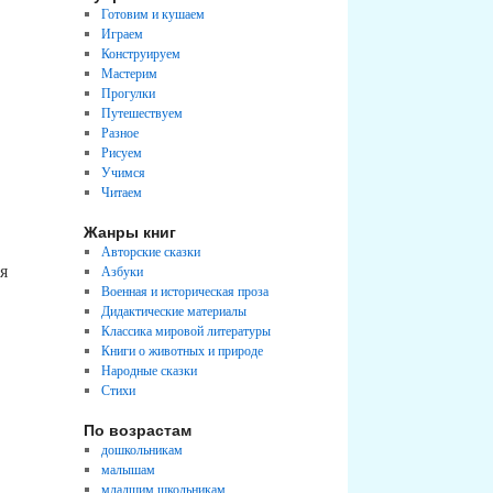
Готовим и кушаем
Играем
Конструируем
Мастерим
Прогулки
Путешествуем
Разное
Рисуем
Учимся
Читаем
Жанры книг
Авторские сказки
я
Азбуки
Военная и историческая проза
Дидактические материалы
Классика мировой литературы
Книги о животных и природе
Народные сказки
Стихи
По возрастам
дошкольникам
малышам
младшим школьникам