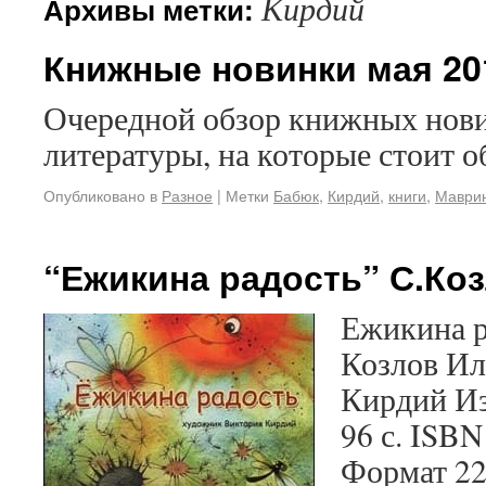
Кирдий
Архивы метки:
Книжные новинки мая 20
Очередной обзор книжных нови
литературы, на которые стоит о
Опубликовано в
Разное
|
Метки
Бабюк
,
Кирдий
,
книги
,
Маври
“Ежикина радость” С.Коз
Ежикина р
Козлов Ил
Кирдий Из
96 с. ISBN
Формат 22