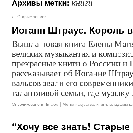
книги
Архивы метки:
←
Старые записи
Иоганн Штраус. Король 
Вышла новая книга Елены Матве
великих музыкантах и композит
прекрасные книги о Россини и 
рассказывает об Иоганне Штра
вальсов звали его современник
талантливой семьи, где музык
Опубликовано в
Читаем
|
Метки
искусство
,
книги
,
младшим ш
“Хочу всё знать! Старые