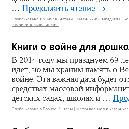
…
Продолжить чтение
→
Опубликовано в
Учимся
,
Читаем
|
Метки
книги
,
младшим шко
самостоятельное чтение
Книги о войне для дошк
В 2014 году мы празднуем 69 л
идет, но мы храним память о В
войне. Эта важная дата будет от
средствах массовой информации,
детских садах, школах и …
Про
Опубликовано в
Разное
,
Читаем
|
Метки
военная и историчес