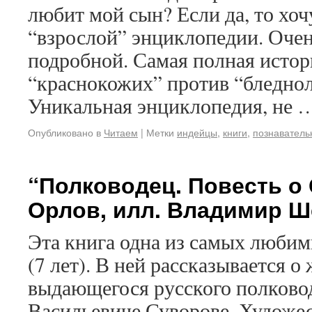
любит мой сын? Если да, то хоч
“взрослой” энциклопедии. Очен
подробной. Самая полная истор
“краснокожих” против “бледнол
Уникальная энциклопедия, не
Опубликовано в
Читаем
|
Метки
индейцы
,
книги
,
познаватель
“Полководец. Повесть о
Орлов, илл. Владимир Ш
Эта книга одна из самых любим
(7 лет). В ней рассказывается о
выдающегося русского полково
Васильевиче Суворове. Художе