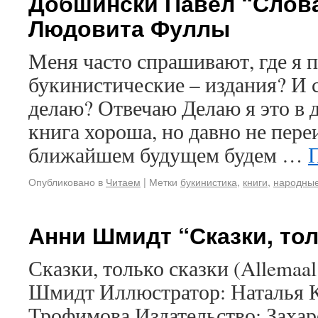
Добшински Павел “Словац
Людовита Фуллы
Меня часто спрашивают, где я 
букинистические – издания? И с
делаю? Отвечаю Делаю я это в д
книга хороша, но давно не переи
ближайшем будущем будем …
Опубликовано в
Читаем
|
Метки
букинистика
,
книги
,
народные
Анни Шмидт “Сказки, тол
Сказки, только сказки (Allemaal
Шмидт Иллюстратор: Наталья К
Трофимова Издательство: Захаро