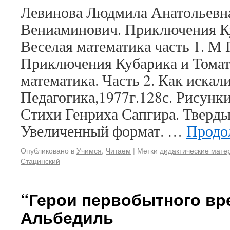
Левинова Людмила Анатольевна
Вениаминович. Приключения Ку
Веселая математика часть 1. М 
Приключения Кубарика и Томат
математика. Часть 2. Как иска
Педагогика,1977г.128с. Рисунк
Стихи Генриха Сапгира. Тверды
Увеличенный формат. …
Продо
Опубликовано в
Учимся
,
Читаем
|
Метки
дидактические мате
Стацинский
“Герои первобытного вр
Альбедиль