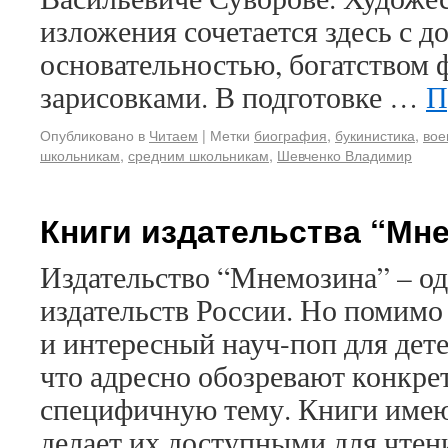
изложения сочетается здесь с 
основательностью, богатством 
зарисовками. В подготовке …
П
Опубликовано в
Читаем
|
Метки
биография
,
букинистика
,
вое
школьникам
,
средним школьникам
,
Шевченко Владимир
Книги издательства “Мн
Издательство “Мнемозина” – о
издательств России. Но помимо
и интересный науч-поп для дете
что адресно обозревают конкр
специфичную тему. Книги имею
делает их доступными для чте