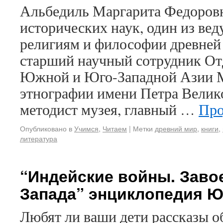
Альбедиль Маргарита Федоров
исторических наук, один из ве
религиям и философии древней
старший научный сотрудник От
Южной и Юго-Западной Азии М
этнографии имени Петра Велик
методист музея, главный …
Про
Опубликовано в
Учимся
,
Читаем
|
Метки
древний мир
,
книги
,
литература
“Индейские войны. Заво
Запада” энциклопедия Ю
Любят ли ваши дети рассказы об