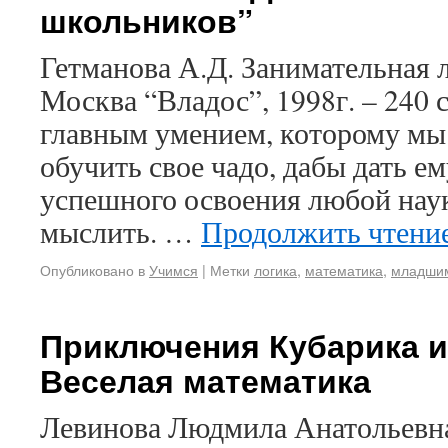
школьников”
Гетманова А.Д. Занимательная 
Москва “Владос”, 1998г. – 240 
главным умением, которому мы 
обучить свое чадо, дабы дать е
успешного освоения любой наук
мыслить. …
Продолжить чтени
Опубликовано в
Учимся
|
Метки
логика
,
математика
,
младши
Приключения Кубарика и
Веселая математика
Левинова Людмила Анатольевна