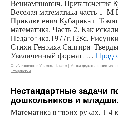
Вениаминович. Приключения Ку
Веселая математика часть 1. М 
Приключения Кубарика и Томат
математика. Часть 2. Как иска
Педагогика,1977г.128с. Рисунк
Стихи Генриха Сапгира. Тверды
Увеличенный формат. …
Продо
Опубликовано в
Учимся
,
Читаем
|
Метки
дидактические мате
Стацинский
Нестандартные задачи п
дошкольников и младши
Математика в твоих руках. 1-4 к