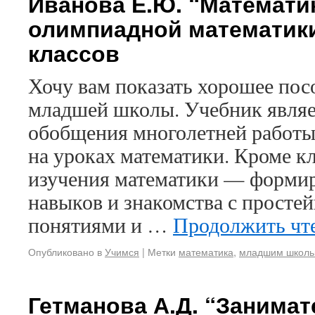
Иванова Е.Ю. “Математик
олимпиадной математик
классов
Хочу вам показать хорошее пос
младшей школы. Учебник являе
обобщения многолетней работы 
на уроках математики. Кроме к
изучения математики — форми
навыков и знакомства с прост
понятиями и …
Продолжить чт
Опубликовано в
Учимся
|
Метки
математика
,
младшим школь
Гетманова А.Д. “Занимат