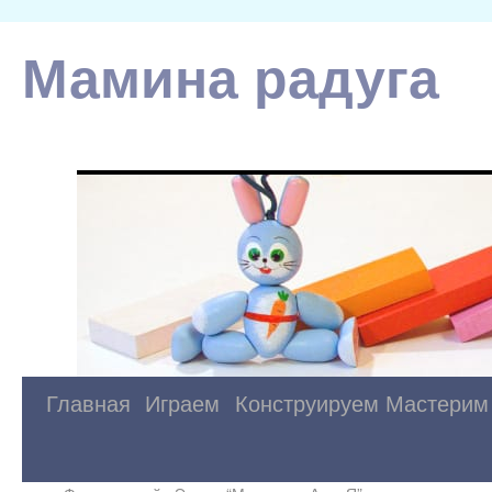
Мамина радуга
Главная
Играем
Конструируем
Мастерим