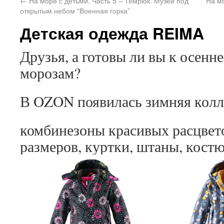
←
На море с детьми. Часть 5 – Темрюк. Музей под
На мо
открытым небом “Военная горка”
Детская одежда REIMA
Друзья, а готовы ли вы к осенн
морозам?
В OZON появилась зимняя колл
комбинезоны красивых расцвет
размеров, куртки, штаны, кос