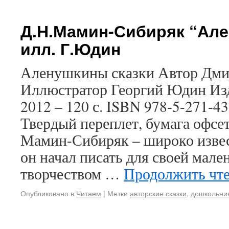
Д.Н.Мамин-Сибиряк “Але
илл. Г.Юдин
Аленушкины сказки Автор Дм
Иллюстратор Георгий Юдин Изд
2012 – 120 с. ISBN 978-5-271-
Твердый переплет, бумага офс
Мамин-Сибиряк – широко извес
он начал писать для своей мале
творчеством …
Продолжить чт
Опубликовано в
Читаем
|
Метки
авторские сказки
,
дошкольни