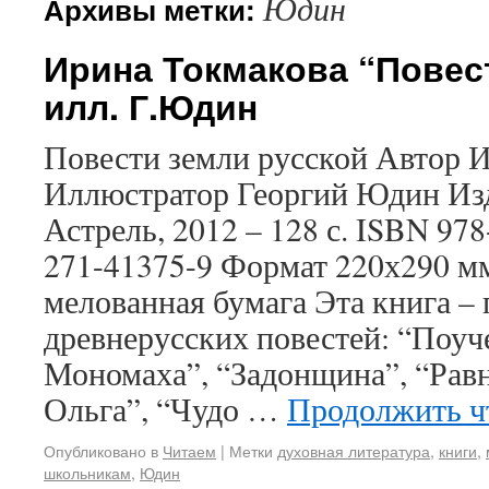
Юдин
Архивы метки:
Ирина Токмакова “Повест
илл. Г.Юдин
Повести земли русской Автор 
Иллюстратор Георгий Юдин Изд
Астрель, 2012 – 128 с. ISBN 978
271-41375-9 Формат 220х290 м
мелованная бумага Эта книга –
древнерусских повестей: “Поу
Мономаха”, “Задонщина”, “Рав
Ольга”, “Чудо …
Продолжить ч
Опубликовано в
Читаем
|
Метки
духовная литература
,
книги
,
школьникам
,
Юдин