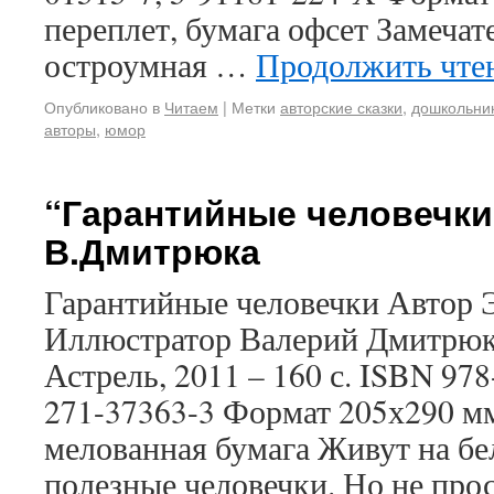
переплет, бумага офсет Замечате
остроумная …
Продолжить чте
Опубликовано в
Читаем
|
Метки
авторские сказки
,
дошкольни
авторы
,
юмор
“Гарантийные человечки”
В.Дмитрюка
Гарантийные человечки Автор 
Иллюстратор Валерий Дмитрюк
Астрель, 2011 – 160 с. ISBN 978
271-37363-3 Формат 205х290 м
мелованная бумага Живут на бе
полезные человечки. Но не прост