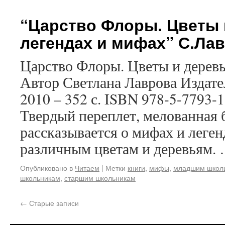
“Царство Флоры. Цветы 
легендах и мифах” С.Ла
Царство Флоры. Цветы и деревь
Автор Светлана Лаврова Издате
2010 – 352 с. ISBN 978-5-7793
Твердый переплет, мелованная 
рассказывается о мифах и леге
различным цветам и деревьям.
Опубликовано в
Читаем
|
Метки
книги
,
мифы
,
младшим школ
школьникам
,
старшим школьникам
←
Старые записи