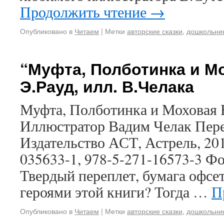
Продолжить чтение
→
Опубликовано в
Читаем
|
Метки
авторские сказки
,
дошкольни
“Муфта, Полботинка и М
Э.Рауд, илл. В.Челака
Муфта, Полботинка и Моховая 
Иллюстратор Вадим Челак Пер
Издательство АСТ, Астрель, 201
035633-1, 978-5-271-16573-3 Ф
Твердый переплет, бумага офсе
героями этой книги? Тогда …
П
Опубликовано в
Читаем
|
Метки
авторские сказки
,
дошкольни