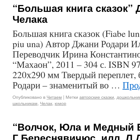
“Большая книга сказок” Д
Челака
Большая книга сказок (Fiabe lungh
piu una) Автор Джани Родари 
Переводчик Ирина Константино
“Махаон”, 2011 – 304 с. ISBN 
220х290 мм Твердый переплет,
Родари – знаменитый во …
Про
Опубликовано в
Читаем
|
Метки
авторские сказки
,
дошкольни
школьникам
,
Челак
,
юмор
“Волчок, Юла и Медный 
Г.Береснявичюс, илл. Л.