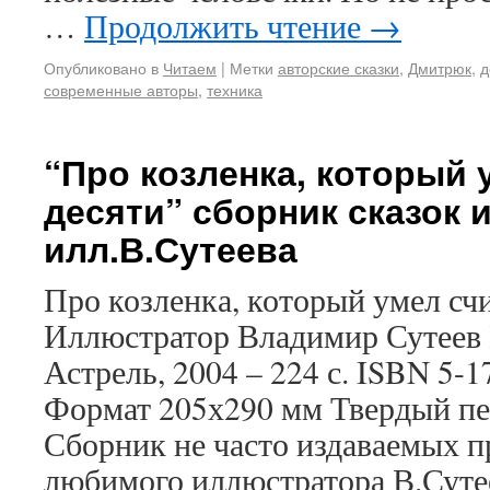
…
Продолжить чтение
→
Опубликовано в
Читаем
|
Метки
авторские сказки
,
Дмитрюк
,
д
современные авторы
,
техника
“Про козленка, который 
десяти” сборник сказок и
илл.В.Сутеева
Про козленка, который умел счи
Иллюстратор Владимир Сутеев 
Астрель, 2004 – 224 с. ISBN 5-1
Формат 205х290 мм Твердый пер
Сборник не часто издаваемых п
любимого иллюстратора В.Суте