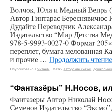
Волчок, Юла и Медный Вепрь (Kau
Автор Гинтарас Береснявичюс 
Дудайте Переводчик Александр
Издательство “Мир Детства Меди
978-5-9993-0027-0 Формат 205
переплет, бумага мелованная К
и прочие …
Продолжить чтени
Опубликовано в
Читаем
|
Метки
авторские сказки
,
дошкольни
“Фантазёры” Н.Носов, и
Фантазеры Автор Николай Нос
Семенов Издательство “Эксмо”,