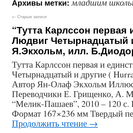
младшим школь
Архивы метки:
←
Старые записи
“Тутта Карлссон первая 
Людвиг Четырнадцатый и
Я.Экхольм, илл. Б.Диод
Тутта Карлссон первая и единс
Четырнадцатый и другие ( Hurra 
Автор Ян-Олаф Экхольм Иллюс
Переводчики Е. Грищенко, А. 
“Мелик-Пашаев”, 2010 – 120 с.
Формат 167×236 мм Твердый пе
Продолжить чтение
→