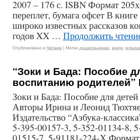
2007 – 176 с. ISBN Формат 205
переплет, бумага офсет В книге
широко известных рассказов кон
годов XX …
Продолжить чтени
Опубликовано в
Читаем
|
Метки
дошкольникам
,
книги
,
младш
“Зоки и Бада: Пособие д
воспитанию родителей” 
Зоки и Бада: Пособие для дете
Авторы Ирина и Леонид Тюхтя
Издательство “Азбука-классика”
5-395-00157-3, 5-352-01134-8, 5
01515-7, 5-91181-224-Х Форма