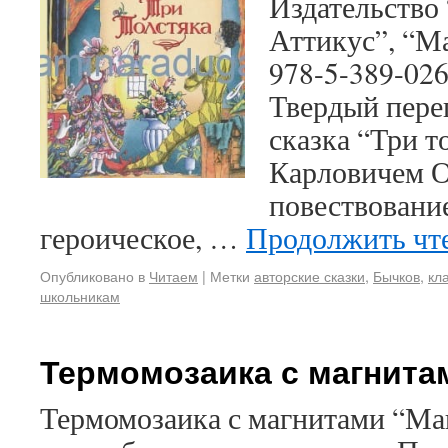
Издательство 
Аттикус”, “Ма
978-5-389-02
Твердый переп
сказка “Три 
Карловичем О
повествование
героическое, …
Продолжить чт
Опубликовано в
Читаем
|
Метки
авторские сказки
,
Бычков
,
кл
школьникам
Термомозаика с магнита
Термомозаика с магнитами “Маш