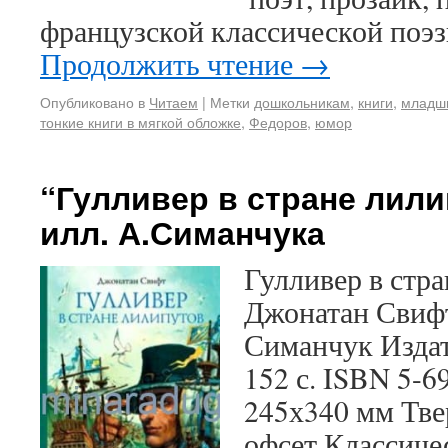
французской классической поэ
Продолжить чтение
→
Опубликовано в
Читаем
|
Метки
дошкольникам
,
книги
,
младш
тонкие книги в мягкой обложке
,
Федоров
,
юмор
“Гулливер в стране лил
илл. А.Симанчука
Гулливер в стр
Джонатан Свиф
Симанчук Издат
152 с. ISBN 5-
245х340 мм Тве
офсет Классиче