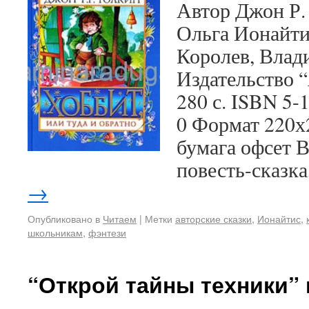
Автор Джон Р.
Ольга Ионайти
Королев, Влад
Издательство “
280 с. ISBN 5-
0 Формат 220х
бумага офсет 
повесть-сказк
→
Опубликовано в
Читаем
|
Метки
авторские сказки
,
Ионайтис
,
школьникам
,
фэнтези
“Открой тайны техники” 