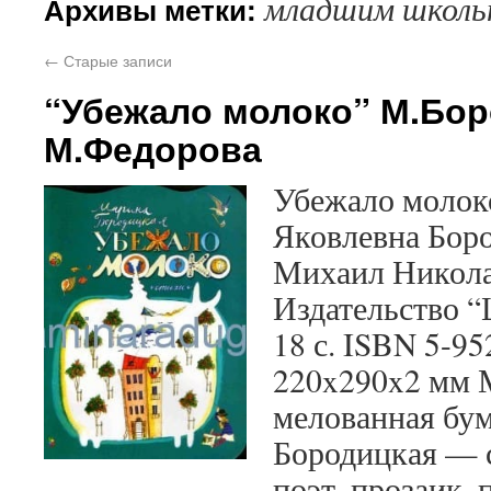
младшим школь
Архивы метки:
←
Старые записи
“Убежало молоко” М.Бор
М.Федорова
Убежало молок
Яковлевна Бор
Михаил Никола
Издательство “
18 с. ISBN 5-9
220x290x2 мм 
мелованная бу
Бородицкая — 
поэт, прозаик,