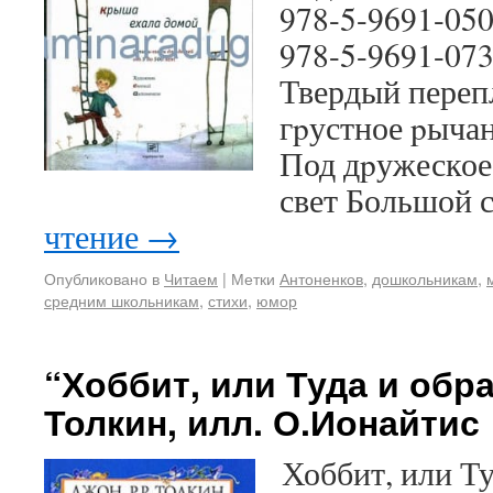
978-5-9691-050
978-5-9691-07
Твердый перепл
гpустное pычан
Под дpужеское
свет Большой 
чтение
→
Опубликовано в
Читаем
|
Метки
Антоненков
,
дошкольникам
,
средним школьникам
,
стихи
,
юмор
“Хоббит, или Туда и обра
Толкин, илл. О.Ионайтис
Хоббит, или Ту