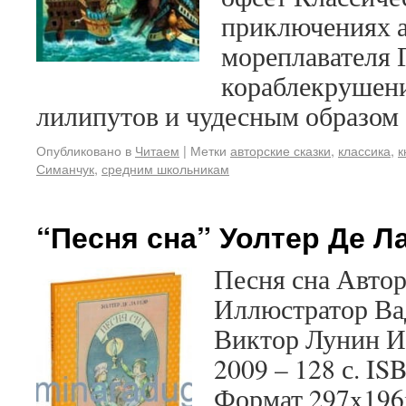
приключениях а
мореплавателя 
кораблекрушени
лилипутов и чудесным образо
Опубликовано в
Читаем
|
Метки
авторские сказки
,
классика
,
к
Симанчук
,
средним школьникам
“Песня сна” Уолтер Де Л
Песня сна Автор
Иллюстратор Ва
Виктор Лунин И
2009 – 128 с. IS
Формат 297x196