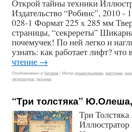
Открой тайны техники Иллюстр
Издательство “Робинс”, 2010 - 1
028-1 Формат 225 x 285 мм Тве
страницы, “секререты” Шикарн
почемучек! По ней легко и наг
узнать: как работает лифт? что
чтение
→
Опубликовано в
Читаем
|
Метки
дошкольникам
,
картонки
,
кни
литература
,
техника
“Три толстяка” Ю.Олеша
Три Толстяка
Иллюстратор