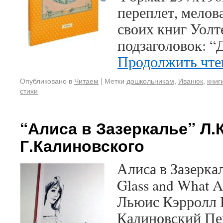
переплет, мелов
своих книг Уолт
подзаголовок: “
Продолжить чт
Опубликовано в
Читаем
|
Метки
дошкольникам
,
Иванюк
,
книг
стихи
“Алиса в Зазеркалье” Л.
Г.Калиновского
Алиса в Зазеркал
Glass and What A
Льюис Кэрролл 
Калиновский Пе