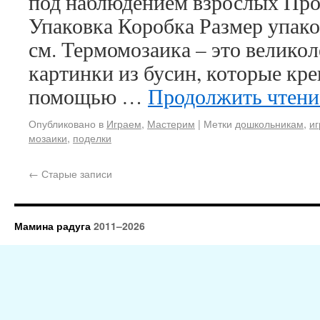
под наблюдением взрослых Прои
Упаковка Коробка Размер упаков
см. Термомозаика – это велико
картинки из бусин, которые кре
помощью …
Продолжить чтен
Опубликовано в
Играем
,
Мастерим
|
Метки
дошкольникам
,
и
мозаики
,
поделки
←
Старые записи
Мамина радуга
2011–2026