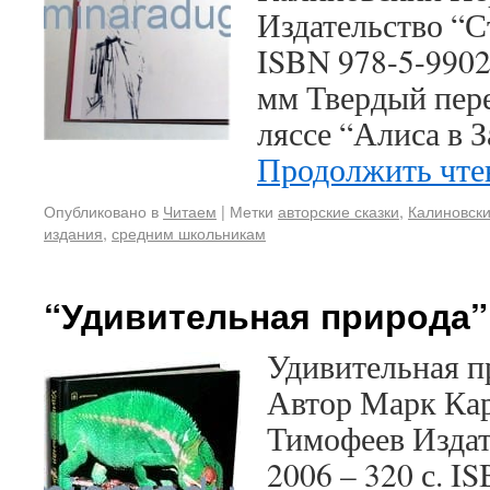
Издательство “Ст
ISBN 978-5-990
мм Твердый пере
ляссе “Алиса в 
Продолжить чт
Опубликовано в
Читаем
|
Метки
авторские сказки
,
Калиновск
издания
,
средним школьникам
“Удивительная природа”
Удивительная пр
Автор Марк Кар
Тимофеев Издат
2006 – 320 с. I