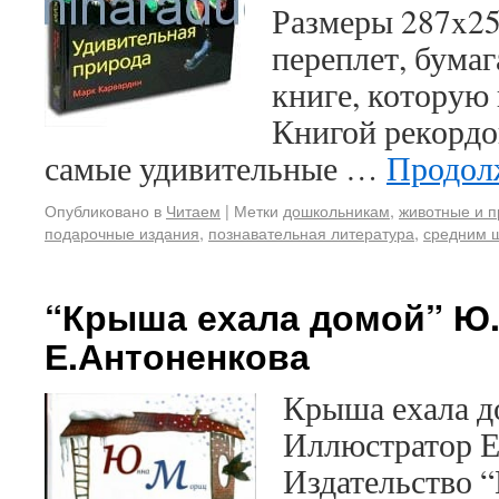
Размеры 287x2
переплет, бумаг
книге, которую
Книгой рекордо
самые удивительные …
Продол
Опубликовано в
Читаем
|
Метки
дошкольникам
,
животные и 
подарочные издания
,
познавательная литература
,
средним 
“Крыша ехала домой” Ю.
Е.Антоненкова
Крыша ехала 
Иллюстратор Е
Издательство “