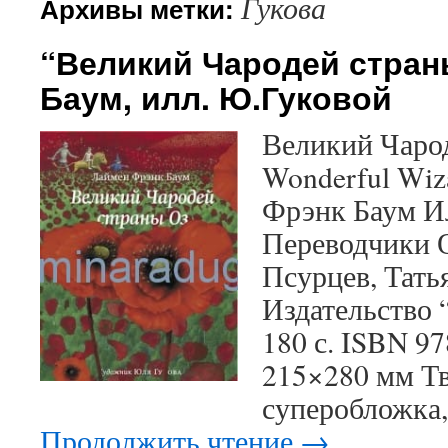
Гукова
Архивы метки:
“Великий Чародей стран
Баум, илл. Ю.Гуковой
Великий Чарод
Wonderful Wiz
Фрэнк Баум И
Переводчики 
Псурцев, Тать
Издательство 
180 с. ISBN 9
215×280 мм Тв
суперобложка,
Продолжить чтение
→