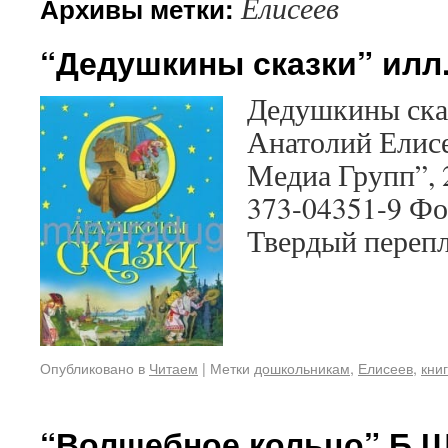
Елисеев
Архивы метки:
“Дедушкины сказки” илл
Дедушкины ска
Анатолий Елисе
Медиа Групп”, 2
373-04351-9 Ф
Твердый перепл
Опубликовано в
Читаем
|
Метки
дошкольникам
,
Елисеев
,
кни
“Волшебное кольцо” Б.Ш