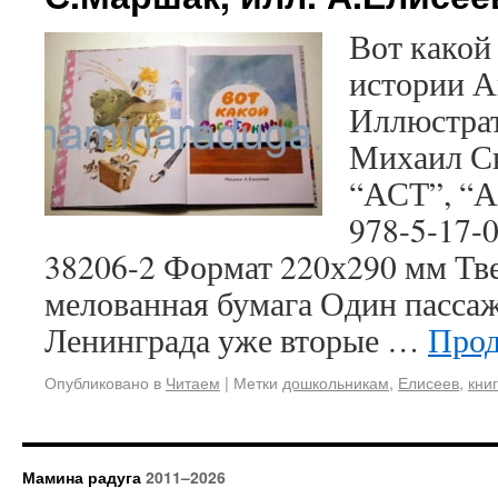
Вот какой
истории А
Иллюстрат
Михаил Ск
“АСТ”, “Ас
978-5-17-0
38206-2 Формат 220х290 мм Тв
мелованная бумага Один пассаж
Ленинграда уже вторые …
Прод
Опубликовано в
Читаем
|
Метки
дошкольникам
,
Елисеев
,
кни
Мамина радуга
2011–2026