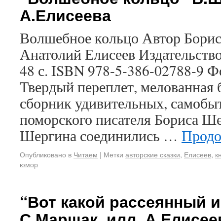
А.Елисеева
Волшебное кольцо Автор Бори
Анатолий Елисеев Издательство
48 с. ISBN 978-5-386-02788-9 
Твердый переплет, мелованная 
сборник удивительных, самобы
поморского писателя Бориса Ше
Шергина соединились …
Продо
Опубликовано в
Читаем
|
Метки
авторские сказки
,
Елисеев
,
к
юмор
“Вот какой рассеянный и
С.Маршак, илл. А.Елисее