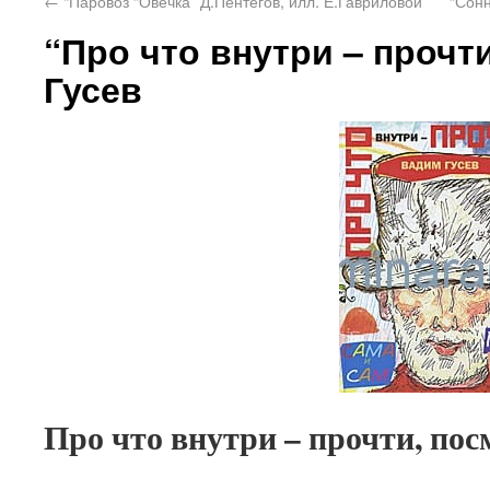
←
“Паровоз “Овечка” Д.Пентегов, илл. Е.Гавриловой
“Сон
“Про что внутри – прочт
Гусев
Про что внутри – прочти, по