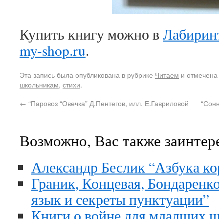
Купить книгу можно в
Лабирин
my-shop.ru
.
Эта запись была опубликована в рубрике
Читаем
и отмечена
школьникам
,
стихи
.
←
“Паровоз “Овечка” Д.Пентегов, илл. Е.Гавриловой
“Сон
Возможно, Вас также заинтер
Александр Беслик “Азбука ко
Граник, Концевая, Бондаренко
язык и секреты пунктуации”
Книги о войне для младших 