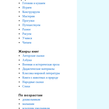
Готовим и кушаем
Играем
Конструируем
Мастерим
Прогулки
Путешествуем
Разное
Рисуем
Учимся
Читаем
Жанры книг
Авторские сказки
Азбуки
Военная и историческая проза
Дидактические материалы
Классика мировой литературы
Книги о животных и природе
Народные сказки
Стихи
По возрастам
дошкольникам
малышам
младшим школьникам