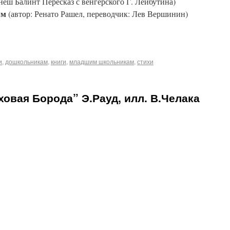
неш Балинт Пересказ с венгерского Г. Лейбутина)
ям
(автор: Ренато Рашел, переводчик: Лев Вершинин)
и
,
дошкольникам
,
книги
,
младшим школьникам
,
стихи
овая Борода” Э.Рауд, илл. В.Челака