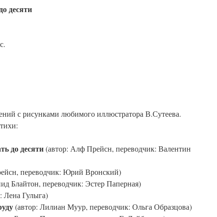
до десяти
с.
ений с рисунками любимого иллюстратора В.Сутеева.
тихи:
ть до десяти
(автор: Алф Прейсн, переводчик: Валентин
рейсн, переводчик: Юрий Вронский)
нид Блайтон, переводчик: Эстер Паперная)
: Лена Гулыга)
руду
(автор: Лилиан Муур, переводчик: Ольга Образцова)