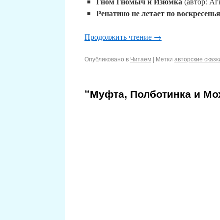
Гном Гномыч и Изюмка
(автор: Аг
Ренатино не летает по воскресень
Продолжить чтение
→
Опубликовано в
Читаем
|
Метки
авторские сказк
“Муфта, Полботинка и Мох