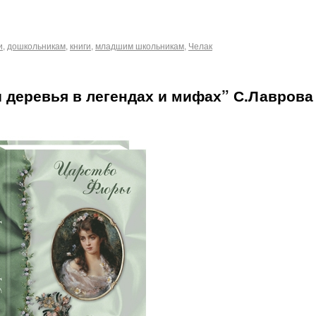
и
,
дошкольникам
,
книги
,
младшим школьникам
,
Челак
 деревья в легендах и мифах” С.Лаврова