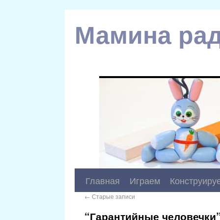
Мамина рад
Главная
Играем
Конструиру
←
Старые записи
“Гарантийные человечки”