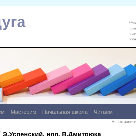
уга
Mami
пише
конс
роди
ем
Мастерим
Начальная школа
Читаем
Новые запис
 Э.Успенский, илл. В.Дмитрюка