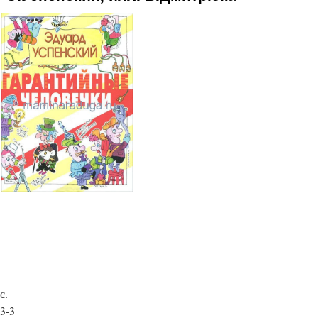
с.
3-3