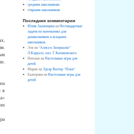
средним школьникам
старшим школьникам
Последние комментарии
Юлия Акшенцева
на
Нестандартные
задачи по математике для
дошкольников и младших
ах,
школьников
ям.
Эля на
“Алиса в Зазеркалье”
Л.Кэрролл, илл. Г.Калиновского
ным
Наталья на
Настольные игры для
ли.
детей
Мария на
Эдгар Валтер “Поки”
Екатерина на
Настольные игры для
детей
 на
ы в
ка»
тии
ера