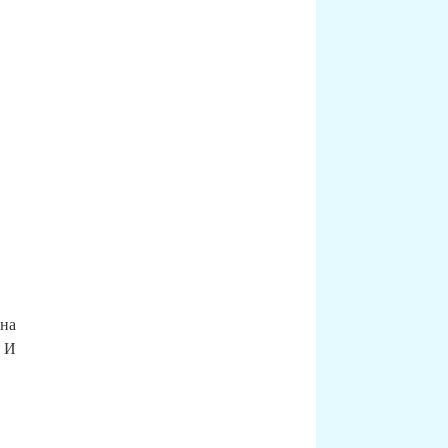
на
. И