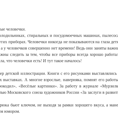
ные человечки.
 холодильниках, стиральных и посудомоечных машинах, пылесос
угих приборах. Человечки никогда не показываются на глаза дет
, а у человечков совершенно нет времени! Ведь они заняты важ
жны следить за тем, чтобы все приборы всегда хорошо работа
, что человечки есть! И тут такое началось!
р детской иллюстрации. Книги с его рисунками выставлялись
выставках. А многие взрослые, наверняка, помнят его работ
окодил», «Весёлые картинки». За работу в журнале «Мурзил
ью Московского союза художников России «За заслуги в разви
рюка бьют ключом, не выходя за рамки хорошего вкуса, а ман
ым юмором.