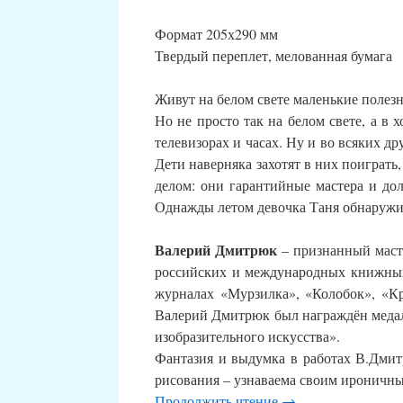
Формат 205х290 мм
Твердый переплет, мелованная бумага
Живут на белом свете маленькие полез
Но не просто так на белом свете, а в
телевизорах и часах. Ну и во всяких др
Дети наверняка захотят в них поиграть
делом: они гарантийные мастера и дол
Однажды летом девочка Таня обнаружила
Валерий Дмитрюк
– признанный масте
российских и международных книжных 
журналах «Мурзилка», «Колобок», «Кр
Валерий Дмитрюк был награждён медал
изобразительного искусства».
Фантазия и выдумка в работах В.Дмит
рисования – узнаваема своим ироничн
Продолжить чтение
→