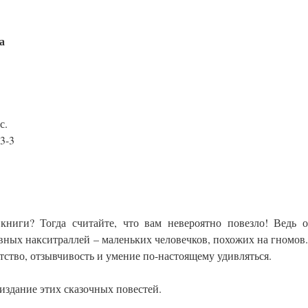
а
с.
3-3
ниги? Тогда считайте, что вам невероятно повезло! Ведь о
авных накситраллей – маленьких человечков, похожих на гномов
ство, отзывчивость и умение по-настоящему удивляться.
издание этих сказочных повестей.