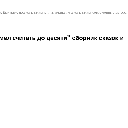
и
,
Дмитрюк
,
дошкольникам
,
книги
,
младшим школьникам
,
современные авторы
мел считать до десяти” сборник сказок и