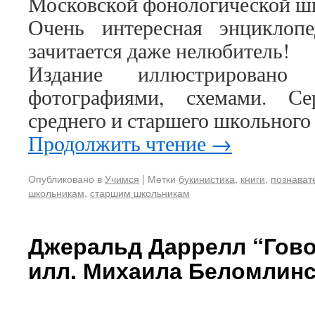
Московской фонологической ш
Очень интересная энциклопе
зачитается даже нелюбитель!
Издание иллюстрировано 
фотографиями, схемами. Се
среднего и старшего школьного 
Продолжить чтение
→
Опубликовано в
Учимся
|
Метки
букинистика
,
книги
,
познават
школьникам
,
старшим школьникам
Джеральд Даррелл “Гово
илл. Михаила Беломлинс