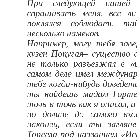
При следующей нашей в
спрашивать меня, все ли
поклялся соблюдать т
несколько намеков.
Например, могу тебя заве
кузен Попугая– существо 
не только разъезжал в «р
самом деле имел междунар
тебе когда-нибудь доведет
ты найдешь мадам Горте
точь-в-точь как я описал,
по долине до самого вх
наконец, если ты заглян
Топсела под названием «Ис