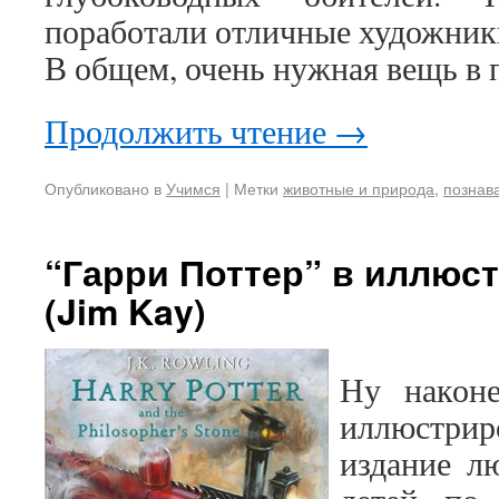
поработали отличные художник
В общем, очень нужная вещь в
Продолжить чтение
→
Опубликовано в
Учимся
|
Метки
животные и природа
,
познав
“Гарри Поттер” в иллюс
(Jim Kay)
Ну наконе
иллюстри
издание л