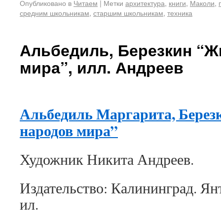
Опубликовано в
Читаем
|
Метки
архитектура
,
книги
,
Маколи
,
средним школьникам
,
старшим школьникам
,
техника
Альбедиль, Березкин “
мира”, илл. Андреев
Альбедиль Маргарита, Бере
народов мира”
Художник Никита Андреев.
Издательство: Калининград. Янта
ил.