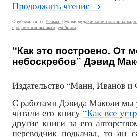
Продолжить чтение
→
Опубликовано в
Учимся
|
Метки
дидактические материалы
,
к
средним школьникам
,
учебники
“Как это построено. От 
небоскребов” Дэвид Ма
Издательство “Манн, Иванов и Ф
С работами Дэвида Маколи мы 
читали его книгу
“Как все уст
другие книги за его авторство
переводчик подкачал, то ли с