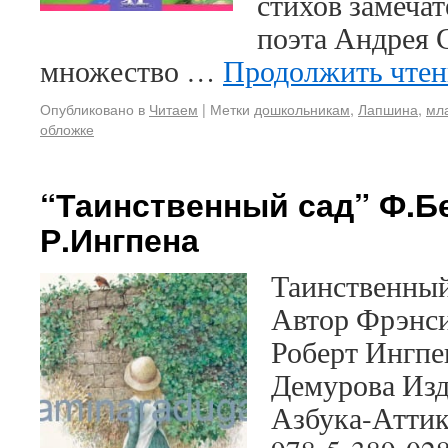
стихов замечат
поэта Андрея 
множество …
Продолжить чте
Опубликовано в
Читаем
|
Метки
дошкольникам
,
Лапшина
,
мл
обложке
“Таинственный сад” Ф.Бе
Р.Ингпена
Таинственный 
Автор Фрэнси
Роберт Ингпе
Демурова Изд
Азбука-Аттику