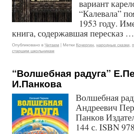
вариант карел
“Калевала” по
1953 году. Им
книга, содержавшая пересказ 
Опубликовано в
Читаем
|
Метки
Кочергин
,
народные сказки
,
старшим школьникам
“Волшебная радуга” Е.Пе
И.Панкова
Волшебная рад
Андреевич Пер
Панков Издател
144 с. ISBN 97