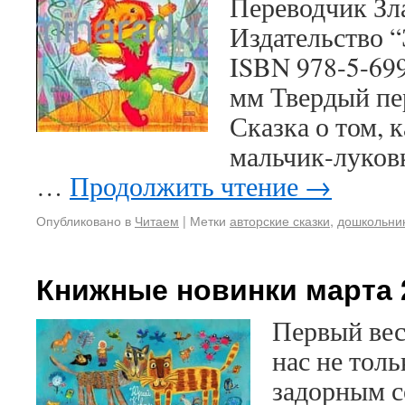
Переводчик Зл
Издательство “
ISBN 978-5-69
мм Твердый пер
Сказка о том, 
мальчик-луков
…
Продолжить чтение
→
Опубликовано в
Читаем
|
Метки
авторские сказки
,
дошкольни
Книжные новинки марта 2
Первый вес
нас не тол
задорным с