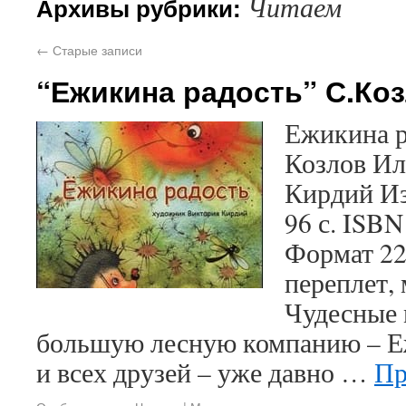
Читаем
Архивы рубрики:
←
Старые записи
“Ежикина радость” С.Коз
Ежикина р
Козлов Ил
Кирдий Из
96 с. ISBN
Формат 22
переплет,
Чудесные 
большую лесную компанию – Е
и всех друзей – уже давно …
Пр