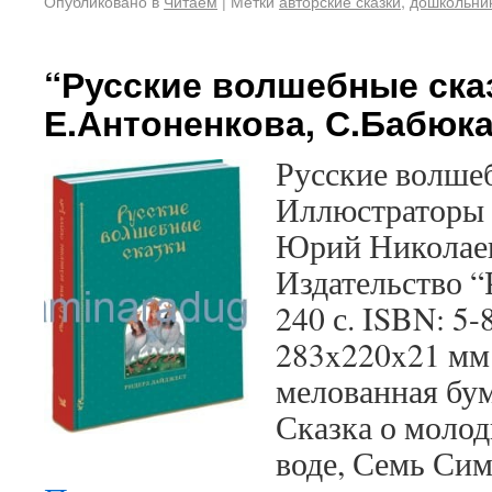
Опубликовано в
Читаем
|
Метки
авторские сказки
,
дошкольни
“Русские волшебные сказ
Е.Антоненкова, С.Бабюк
Русские волше
Иллюстраторы 
Юрий Николаев
Издательство “
240 с. ISBN: 5
283x220x21 мм
мелованная бум
Сказка о моло
воде, Семь Си