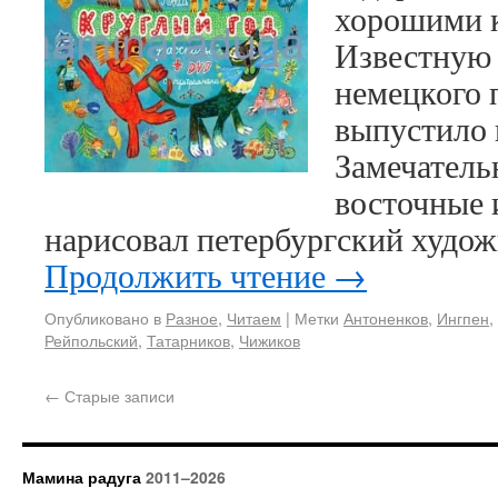
хорошими 
Известную 
немецкого 
выпустило 
Замечатель
восточные 
нарисовал петербургский худо
Продолжить чтение
→
Опубликовано в
Разное
,
Читаем
|
Метки
Антоненков
,
Ингпен
,
Рейпольский
,
Татарников
,
Чижиков
←
Старые записи
Мамина радуга
2011–2026