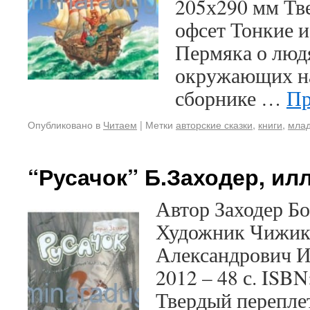
205х290 мм Тв
офсет Тонкие и
Пермяка о людя
окружающих на
сборнике …
Пр
Опубликовано в
Читаем
|
Метки
авторские сказки
,
книги
,
мла
“Русачок” Б.Заходер, ил
Автор Заходер Б
Художник Чижик
Александрович И
2012 – 48 с. ISBN
Твердый переплет