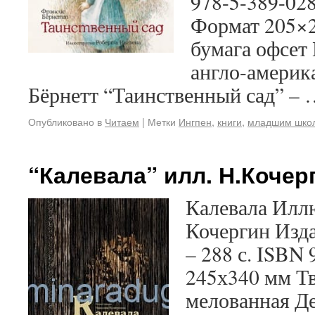
978-5-389-028
Формат 205×2
бумага офсет
англо-америк
Бёрнетт “Таинственный сад” –
Опубликовано в
Читаем
|
Метки
Ингпен
,
книги
,
младшим шко
“Калевала” илл. Н.Кочер
Калевала Илл
Кочергин Изд
– 288 с. ISBN
245х340 мм Тв
мелованная Де