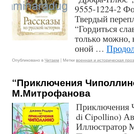
9555-1224-2 Ф
Твердый перепл
“Гордиться сла
только можно, 
оной …
Продол
Опубликовано в
Читаем
|
Метки
военная и историческая про
“Приключения Чиполлино
М.Митрофанова
Приключения Ч
di Cipollino) 
Иллюстратор 