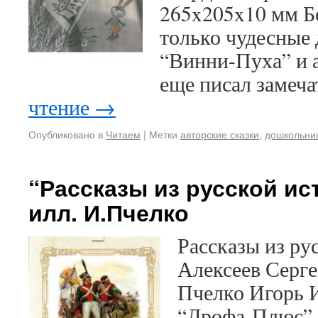
265x205x10 мм Бо
только чудесные 
“Винни-Пуха” и 
еще писал замеч
чтение
→
Опубликовано в
Читаем
|
Метки
авторские сказки
,
дошкольни
“Рассказы из русской ис
илл. И.Пчелко
Рассказы из ру
Алексеев Серг
Пчелко Игорь 
“Дрофа-Плюс”, 