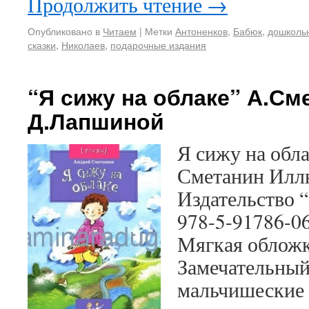
Продолжить чтение
→
Опубликовано в
Читаем
|
Метки
Антоненков
,
Бабюк
,
дошколь
сказки
,
Николаев
,
подарочные издания
“Я сижу на облаке” А.Сме
Д.Лапшиной
Я сижу на обл
Сметанин Илл
Издательство “
978-5-91786-0
Мягкая обложк
Замечательный
мальчишеские 