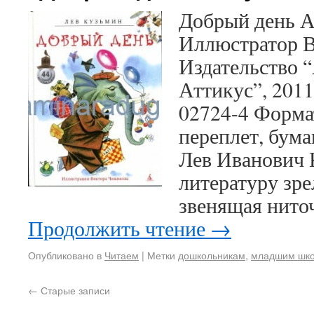
Добрый день А
Иллюстратор 
Издательство “
Аттикус”, 2011
02724-4 Форма
переплет, бума
Лев Иванович 
литературу зр
звенящая нито
Продолжить чтение
→
Опубликовано в
Читаем
|
Метки
дошкольникам
,
младшим шко
←
Старые записи