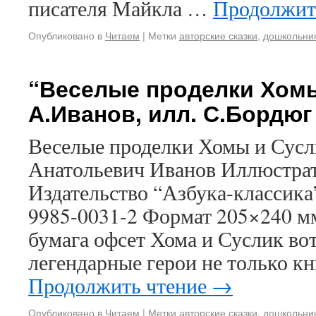
писателя Майкла …
Продолжит
Опубликовано в
Читаем
|
Метки
авторские сказки
,
дошкольни
“Веселые проделки Хомы
А.Иванов, илл. С.Бордюг
Веселые проделки Хомы и Сусл
Анатольевич Иванов Иллюстра
Издательство “Азбука-классика”
9985-0031-2 Формат 205×240 м
бумага офсет Хома и Суслик вот
легендарные герои не только к
Продолжить чтение
→
Опубликовано в
Читаем
|
Метки
авторские сказки
,
дошкольни