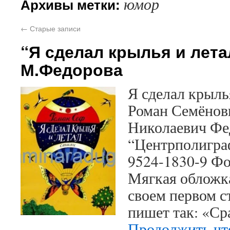
юмор
Архивы метки:
←
Старые записи
“Я сделал крылья и лета
М.Федорова
Я сделал крыль
Роман Семёнов
Николаевич Фе
“Центрполиграф
9524-1830-9 Ф
Мягкая обложка
своем первом 
пишет так: «Ср
Продолжить чт