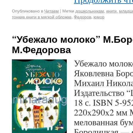
Опубликовано в
Читаем
|
Метки
дошкольникам
,
книги
,
младш
тонкие книги в мягкой обложке
,
Федоров
,
юмор
“Убежало молоко” М.Бор
М.Федорова
Убежало молок
Яковлевна Бор
Михаил Никола
Издательство “
18 с. ISBN 5-9
220x290x2 мм 
мелованная бу
Бородицкая — 