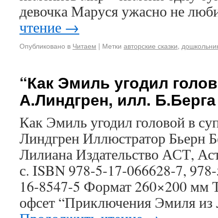
девочка Маруся ужасно не люб
чтение
→
Опубликовано в
Читаем
|
Метки
авторские сказки
,
дошкольни
“Как Эмиль угодил голов
А.Линдгрен, илл. Б.Берга
Как Эмиль угодил головой в су
Линдгрен Иллюстратор Бьерн Б
Лилиана Издательство АСТ, Аст
с. ISBN 978-5-17-066628-7, 978-
16-8547-5 Формат 260×200 мм Т
офсет “Приключения Эмиля из 