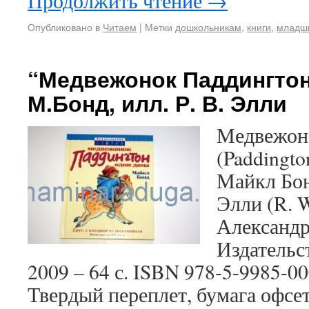
Продолжить чтение
→
Опубликовано в
Читаем
|
Метки
дошкольникам
,
книги
,
младш
“Медвежонок Паддингтон
М.Бонд, илл. Р. В. Элли
Медвежоно
(Paddingto
Майкл Бон
Элли (R. 
Александр
Издательс
2009 – 64 с. ISBN 978-5-9985-
Твердый переплет, бумага офсе