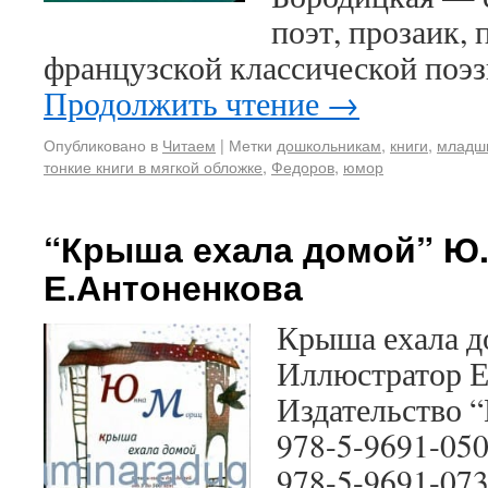
поэт, прозаик,
французской классической поэ
Продолжить чтение
→
Опубликовано в
Читаем
|
Метки
дошкольникам
,
книги
,
младш
тонкие книги в мягкой обложке
,
Федоров
,
юмор
“Крыша ехала домой” Ю.
Е.Антоненкова
Крыша ехала 
Иллюстратор Е
Издательство “
978-5-9691-050
978-5-9691-07