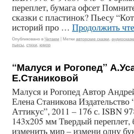
переплет, бумага офсет Помните
сказки с пластинок? Пьесу “Кот
историй про …
Продолжить чт
Опубликовано в
Читаем
|
Метки
авторские сказки
,
аудиосказк
пьесы
,
стихи
,
юмор
“Малуся и Рогопед” А.Уса
Е.Станиковой
Малуся и Рогопед Автор Андре
Елена Станикова Издательство 
Аттикус”, 2011 – 176 с. ISBN 9
143х205 мм Твердый переплет, 
изменить мир – измени одну б