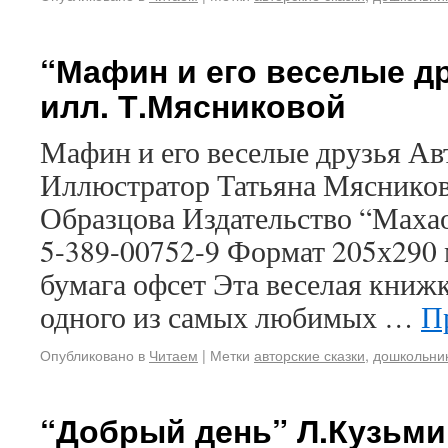
“Мафин и его веселые др
илл. Т.Мясниковой
Мафин и его веселые друзья Ав
Иллюстратор Татьяна Мясников
Образцова Издательство “Махаон
5-389-00752-9 Формат 205х290 
бумага офсет Эта веселая книж
одного из самых любимых …
П
Опубликовано в
Читаем
|
Метки
авторские сказки
,
дошкольни
“Добрый день” Л.Кузьми