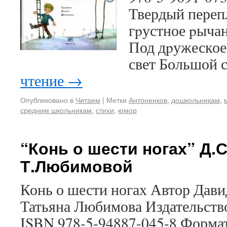
Твердый перепл
гpустное pычан
Под дpужеское
свет Большой 
чтение
→
Опубликовано в
Читаем
|
Метки
Антоненков
,
дошкольникам
,
средним школьникам
,
стихи
,
юмор
“Конь о шести ногах” Д.
Т.Любимовой
Конь о шести ногах Автор Дав
Татьяна Любимова Издательство 
ISBN 978-5-94887-045-8 Форма