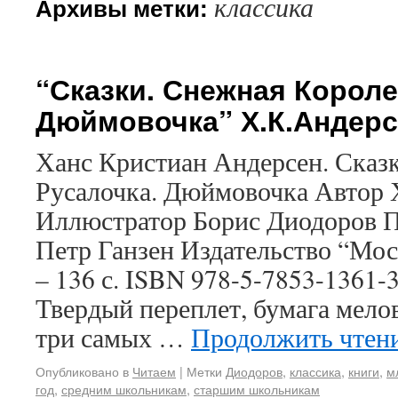
классика
Архивы метки:
“Сказки. Снежная Короле
Дюймовочка” Х.К.Андерс
Ханс Кристиан Андерсен. Сказк
Русалочка. Дюймовочка Автор 
Иллюстратор Борис Диодоров П
Петр Ганзен Издательство “Мос
– 136 с. ISBN 978-5-7853-1361
Твердый переплет, бумага мело
три самых …
Продолжить чтен
Опубликовано в
Читаем
|
Метки
Диодоров
,
классика
,
книги
,
м
год
,
средним школьникам
,
старшим школьникам