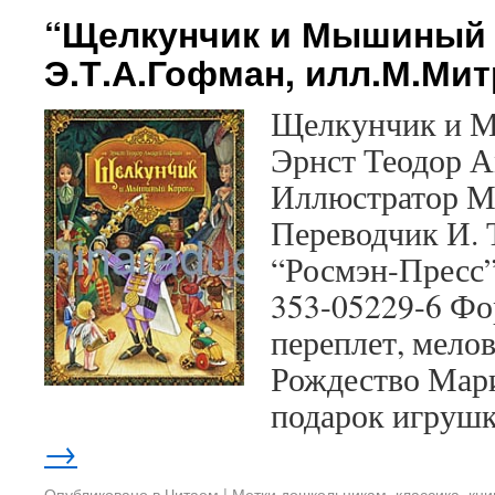
“Щелкунчик и Мышиный 
Э.Т.А.Гофман, илл.М.Ми
Щелкунчик и 
Эрнст Теодор 
Иллюстратор М
Переводчик И. 
“Росмэн-Пресс”,
353-05229-6 Фо
переплет, мело
Рождество Мари
подарок игруш
→
Опубликовано в
Читаем
|
Метки
дошкольникам
,
классика
,
кни