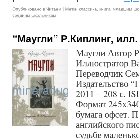
Опубликовано в
Читаем
|
Метки
классика
,
книги
,
младшим шк
средним школьникам
“Маугли” Р.Киплинг, илл.
Маугли Автор 
Иллюстратор В
Переводчик Се
Издательство “П
2011 – 208 с. I
Формат 245х340
бумага офсет. 
английского пис
судьбе маленько