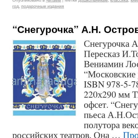
год
,
подарочные издания
“Снегурочка” А.Н. Остро
Снегурочка А
Пересказ И.Т
Вениамин Лос
“Московские у
ISBN 978-5-7
220х290 мм Т
офсет. “Снег
пьеса А.Н.Ост
полутора век
российских театров. Она …
Про