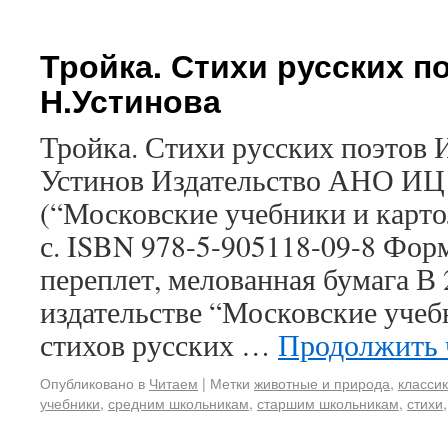
Тройка. Стихи русских по
Н.Устинова
Тройка. Стихи русских поэтов
Устинов Издательство АНО ИЦ
(“Московские учебники и карто
с. ISBN 978-5-905118-09-8 Фор
переплет, мелованная бумага В 
издательстве “Московские уче
стихов русских …
Продолжить 
Опубликовано в
Читаем
|
Метки
животные и природа
,
класси
учебники
,
средним школьникам
,
старшим школьникам
,
стихи