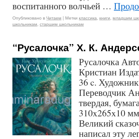
воспитанного волчьей …
Продо
Опубликовано в
Читаем
|
Метки
классика
,
книги
,
младшим шк
школьникам
,
старшим школьникам
“Русалочка” Х. К. Андер
Русалочка Авт
Кристиан Издат
36 c. Художни
Переводчик Ан
твердая, бумаг
310x265x10 мм
Великий сказо
написал эту л