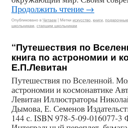
Продолжить чтение
→
Опубликовано в
Читаем
|
Метки
искусство
,
книги
,
подарочные
школьникам
,
старшим школьникам
“Путешествия по Вселен
книга по астрономии и к
Е.П.Левитан
Путешествия по Вселенной. Моя
астрономии и космонавтике Ав
Левитан Иллюстраторы Николай
Дымова, Е. Семенов Издательст
144 с. ISBN 978-5-09-016077-3
Интегральный переплет, бумаг