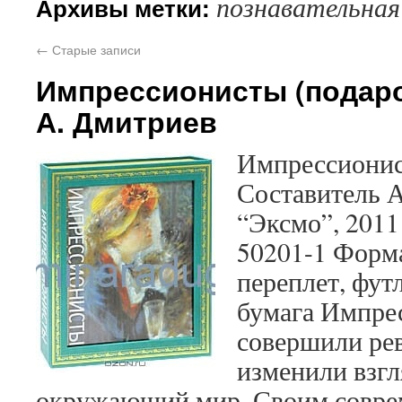
познавательная
Архивы метки:
←
Старые записи
Импрессионисты (подаро
А. Дмитриев
Импрессионис
Составитель А
“Эксмо”, 2011 
50201-1 Форм
переплет, фут
бумага Импре
совершили ре
изменили взгл
окружающий мир. Своим совре