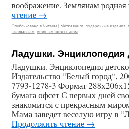
воображение. Землянам родная
чтение
→
Опубликовано в
Читаем
|
Метки
книги
,
подарочные издания
,
школьникам
,
старшим школьникам
Ладушки. Энциклопедия 
Ладушки. Энциклопедия детско
Издательство “Белый город“, 200
7793-1278-3 Формат 288x206x1
бумага офсет С первых дней св
знакомится с прекрасным миро
Мама заведет веселую игру в “
Продолжить чтение
→