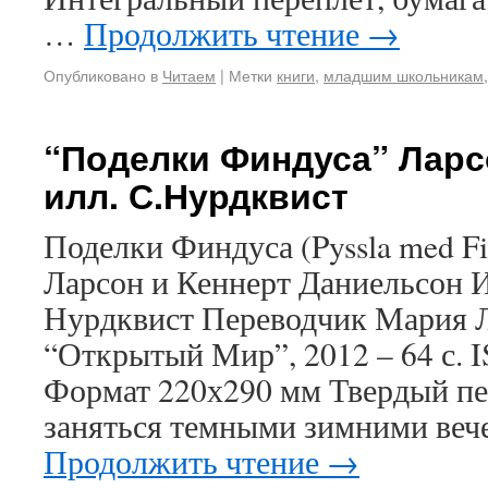
…
Продолжить чтение
→
Опубликовано в
Читаем
|
Метки
книги
,
младшим школьникам
“Поделки Финдуса” Ларс
илл. С.Нурдквист
Поделки Финдуса (Pyssla med F
Ларсон и Кеннерт Даниельсон 
Нурдквист Переводчик Мария Л
“Открытый Мир”, 2012 – 64 с. 
Формат 220х290 мм Твердый пе
заняться темными зимними веч
Продолжить чтение
→