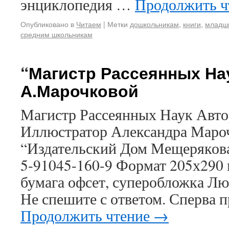
энциклопедия …
Продолжить ч
Опубликовано в
Читаем
|
Метки
дошкольникам
,
книги
,
младш
средним школьникам
“Магистр Рассеянных На
А.Марочковой
Магистр Рассеянных Наук Авт
Иллюстратор Александра Мароч
“Издательский Дом Мещерякова”
5-91045-160-9 Формат 205х290 
бумага офсет, суперобложка Лю
Не спешите с ответом. Сперва п
Продолжить чтение
→