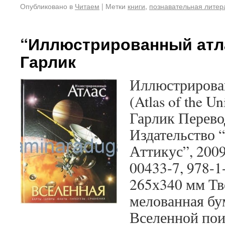
Опубликовано в
Читаем
|
Метки
книги
,
познавательная литер
“Иллюстрированный атла
Гарлик
Иллюстрирован
(Atlas of the U
Гарлик Перев
Издательство 
Аттикус”, 2009
00433-7, 978-
265х340 мм Тв
мелованная б
Вселенной по