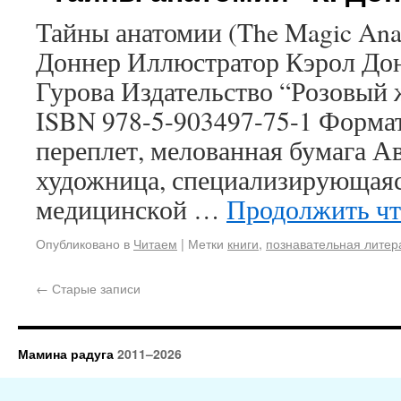
Тайны анатомии (The Magic An
Доннер Иллюстратор Кэрол До
Гурова Издательство “Розовый ж
ISBN 978-5-903497-75-1 Форма
переплет, мелованная бумага А
художница, специализирующаяс
медицинской …
Продолжить ч
Опубликовано в
Читаем
|
Метки
книги
,
познавательная литер
←
Старые записи
Мамина радуга
2011–2026