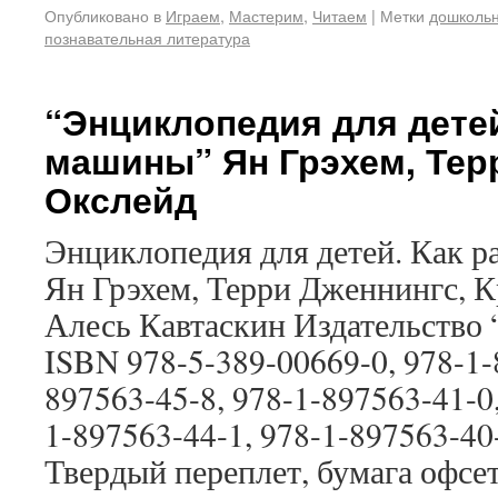
Опубликовано в
Играем
,
Мастерим
,
Читаем
|
Метки
дошколь
познавательная литература
“Энциклопедия для детей
машины” Ян Грэхем, Тер
Окслейд
Энциклопедия для детей. Как 
Ян Грэхем, Терри Дженнингс, 
Алесь Кавтаскин Издательство “
ISBN 978-5-389-00669-0, 978-1-
897563-45-8, 978-1-897563-41-0,
1-897563-44-1, 978-1-897563-4
Твердый переплет, бумага офсет