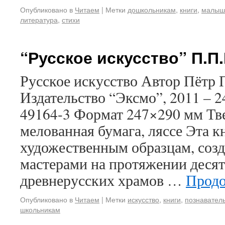
Опубликовано в
Читаем
|
Метки
дошкольникам
,
книги
,
малыш
литература
,
стихи
“Русское искусство” П.П
Русское искусство Автор Пётр 
Издательство “Эксмо”, 2011 – 2
49164-3 Формат 247×290 мм Тве
мелованная бумага, ляссе Эта 
художественным образцам, соз
мастерами на протяжении десят
древнерусских храмов …
Продо
Опубликовано в
Читаем
|
Метки
искусство
,
книги
,
познавател
школьникам