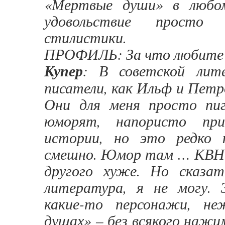
«Мертвые души» в любо
удовольствие прост
стилистики.
ПРОФИЛЬ: За что любите
Купер
: В советской лит
писатели, как Ильф и Петро
Они для меня просто пи
юморят, напористо пр
истории, но это редко 
смешно. Юмор там … КВНны
другого хуже. Но сказа
литература, я не могу.
какие-то персонажи, н
душах» – без всякого нажи