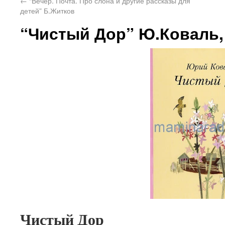
←
“Вечер. Почта. Про слона и другие рассказы для
детей” Б.Житков
“Чистый Дор” Ю.Коваль,
Чистый Дор