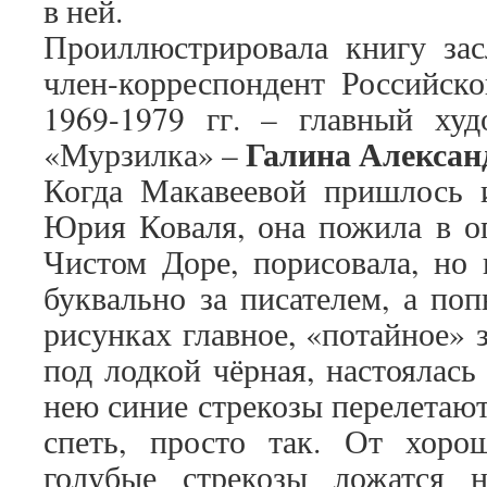
в ней.
Проиллюстрировала книгу за
член-корреспондент Российско
1969-1979 гг. – главный худ
Галина Алексан
«Мурзилка» –
Когда Макавеевой пришлось и
Юрия Коваля, она пожила в о
Чистом Доре, порисовала, но 
буквально за писателем, а поп
рисунках главное, «потайное» 
под лодкой чёрная, настоялась
нею синие стрекозы перелетаю
спеть, просто так. От хоро
голубые стрекозы ложатся 