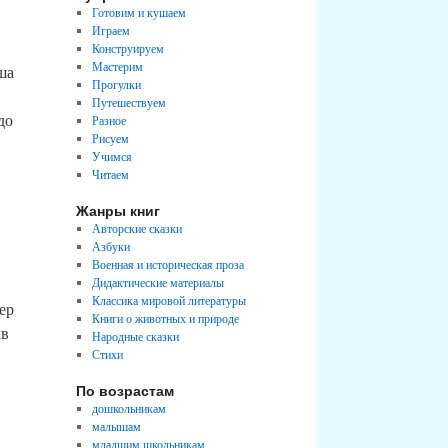
Готовим и кушаем
Играем
Конструируем
Мастерим
ша
Прогулки
Путешествуем
до
Разное
Рисуем
Учимся
Читаем
Жанры книг
Авторские сказки
Азбуки
Военная и историческая проза
Дидактические материалы
Классика мировой литературы
ер
Книги о животных и природе
кв
Народные сказки
Стихи
По возрастам
дошкольникам
малышам
младшим школьникам