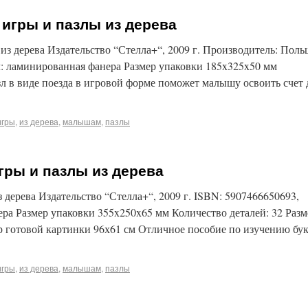
игры и пазлы из дерева
з дерева Издательство “Стелла+“, 2009 г. Производитель: Поль
л: ламинированная фанера Размер упаковки 185x325x50 мм
л в виде поезда в игровой форме поможет малышу освоить счет 
игры
,
из дерева
,
малышам
,
пазлы
ры и пазлы из дерева
дерева Издательство “Стелла+“, 2009 г. ISBN: 5907466650693,
ра Размер упаковки 355x250x65 мм Количество деталей: 32 Разм
р готовой картинки 96х61 см Отличное пособие по изучению бу
игры
,
из дерева
,
малышам
,
пазлы