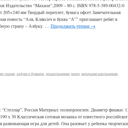
в Издательство “Махаон”,2009 – 80 с. ISBN 978-5-389-00432-0
 205×240 мм Твердый переплет, бумага офсет Замечательная
ная повесть “Аля, Кляксич и буква “А”” приглашает ребят в
бную страну – Азбуку. …
Продолжить чтение
→
ие сказки
,
азбуки и буквари
,
дошкольникам
,
книги
,
младшим школьникам
,
: “Стеллар”, Россия Материал: полипропелен. Диаметр фишки: 1
190 х 30 Классическая сотовая мозаика от известного российско
я развивающая игра для детей. Она разовьет у ребенка творчески