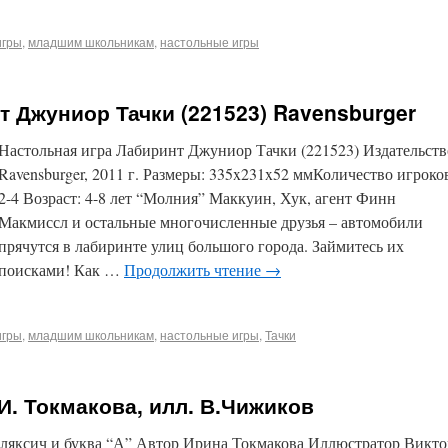
игры
,
младшим школьникам
,
настольные игры
т Джуниор Тачки (221523) Ravensburger
Настольная игра Лабиринт Джуниор Тачки (221523) Издательств
Ravensburger, 2011 г. Размеры: 335x231x52 ммКоличество игроко
2-4 Возраст: 4-8 лет “Молния” Маккуин, Хук, агент Финн
Макмиссл и остальные многочисленные друзья – автомобили
прячутся в лабиринте улиц большого города. Займитесь их
поисками! Как …
Продолжить чтение
→
игры
,
младшим школьникам
,
настольные игры
,
Тачки
 И. Токмакова, илл. В.Чижиков
Кляксич и буква “А” Автор Ирина Токмакова Иллюстратор Викто