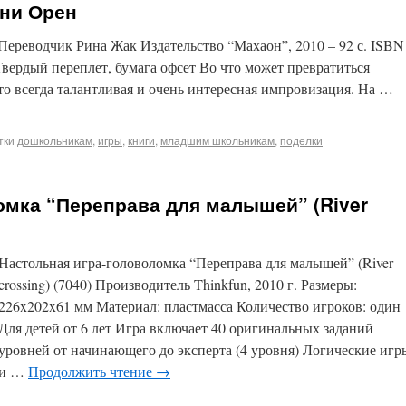
они Орен
ереводчик Рина Жак Издательство “Махаон”, 2010 – 92 с. ISBN
вердый переплет, бумага офсет Во что может превратиться
то всегда талантливая и очень интересная импровизация. На …
тки
дошкольникам
,
игры
,
книги
,
младшим школьникам
,
поделки
омка “Переправа для малышей” (River
Настольная игра-головоломка “Переправа для малышей” (River
crossing) (7040) Производитель Thinkfun, 2010 г. Размеры:
226x202x61 мм Материал: пластмасса Количество игроков: один
Для детей от 6 лет Игра включает 40 оригинальных заданий
уровней от начинающего до эксперта (4 уровня) Логические игр
и …
Продолжить чтение
→