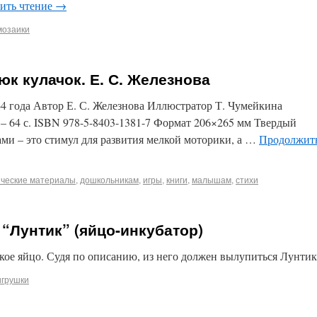
ить чтение
→
мозаики
к кулачок. Е. С. Железнова
-4 года Автор Е. С. Железнова Иллюстратор Т. Чумейкина
8 – 64 с. ISBN 978-5-8403-1381-7 Формат 206×265 мм Твердый
ами – это стимул для развития мелкой моторики, а …
Продолжит
ические материалы
,
дошкольникам
,
игры
,
книги
,
малышам
,
стихи
“Лунтик” (яйцо-инкубатор)
акое яйцо. Судя по описанию, из него должен вылупиться Лунтик
игрушки