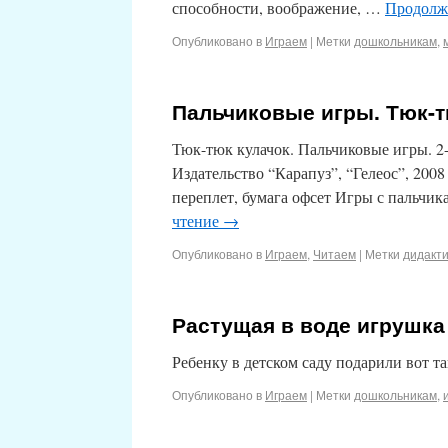
способности, воображение, …
Продолж
Опубликовано в
Играем
|
Метки
дошкольникам
,
Пальчиковые игры. Тюк-тю
Тюк-тюк кулачок. Пальчиковые игры. 2
Издательство “Карапуз”, “Гелеос”, 200
переплет, бумага офсет Игры с пальчик
чтение
→
Опубликовано в
Играем
,
Читаем
|
Метки
дидакт
Растущая в воде игрушка 
Ребенку в детском саду подарили вот т
Опубликовано в
Играем
|
Метки
дошкольникам
,