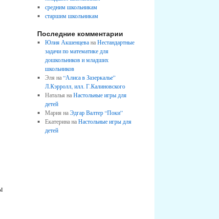
средним школьникам
старшим школьникам
Последние комментарии
Юлия Акшенцева
на
Нестандартные
задачи по математике для
дошкольников и младших
школьников
Эля на
“Алиса в Зазеркалье”
Л.Кэрролл, илл. Г.Калиновского
Наталья на
Настольные игры для
детей
Мария на
Эдгар Валтер “Поки”
Екатерина на
Настольные игры для
детей
ы