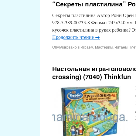
“Секреты пластилина” Р
Секреты пластилина Автор Рони Орен П
978-5-389-00733-8 Формат 245х340 мм Т
кусочек пластилина в руках ребенка? Э
Продолжить чтение
→
Опубликовано в
Играем
,
Мастерим
,
Читаем
|
Ме
Настольная игра-головол
crossing) (7040) Thinkfun