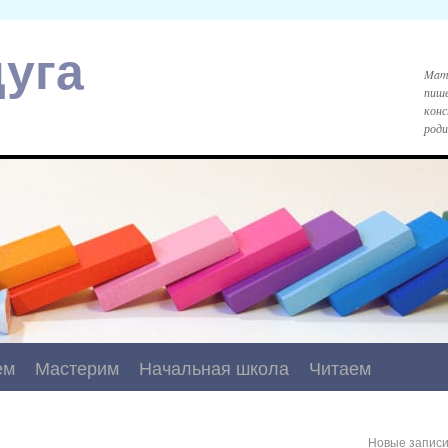
уга
Mami
пише
конс
роди
ем
Мастерим
Начальная школа
Читаем
Новые запис