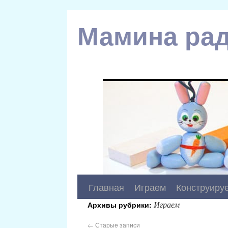
Мамина рад
Главная
Играем
Конструиру
Играем
Архивы рубрики:
←
Старые записи