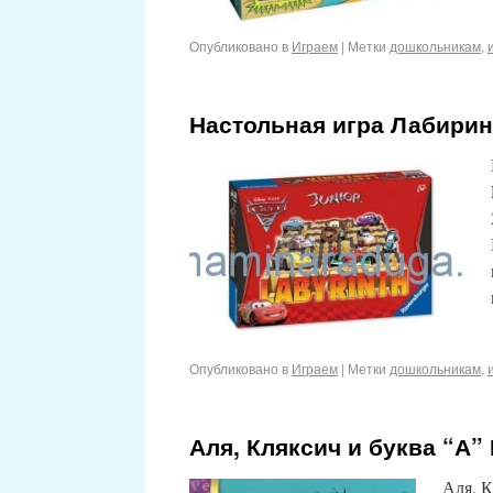
Опубликовано в
Играем
|
Метки
дошкольникам
,
Настольная игра Лабирин
Опубликовано в
Играем
|
Метки
дошкольникам
,
Аля, Кляксич и буква “А”
Аля, 