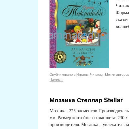
Чижико
Формат
сказоч
волше
Опубликовано в
Играем
,
Читаем
|
Метки
авторск
Чижиков
Мозаика Стеллар Stellar
Мозаика, 225 элементов Производитель
мм. Размер контейнера-планшета: 230 х 
производителя. Мозаика – увлекательна