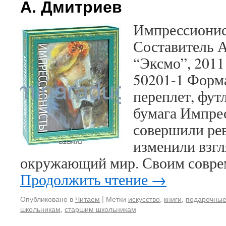
А. Дмитриев
Импрессионис
Составитель А
“Эксмо”, 2011 
50201-1 Форм
переплет, фут
бумага Импре
совершили ре
изменили взгл
окружающий мир. Своим совре
Продолжить чтение
→
Опубликовано в
Читаем
|
Метки
искусство
,
книги
,
подарочные
школьникам
,
старшим школьникам