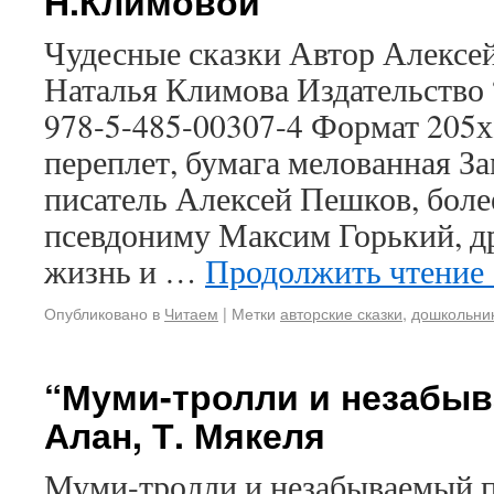
Н.Климовой
Чудесные сказки Автор Алексе
Наталья Климова Издательство “
978-5-485-00307-4 Формат 205
переплет, бумага мелованная З
писатель Алексей Пешков, боле
псевдониму Максим Горький, д
жизнь и …
Продолжить чтение
Опубликовано в
Читаем
|
Метки
авторские сказки
,
дошкольни
“Муми-тролли и незабыв
Алан, Т. Мякеля
Муми-тролли и незабываемый п