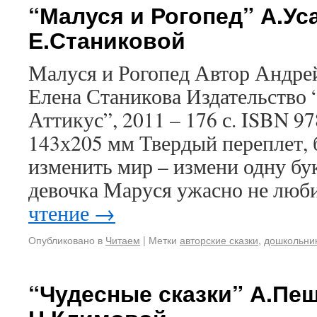
“Малуся и Рогопед” А.Уса
Е.Станиковой
Малуся и Рогопед Автор Андре
Елена Станикова Издательство 
Аттикус”, 2011 – 176 с. ISBN 9
143х205 мм Твердый переплет, 
изменить мир – измени одну б
девочка Маруся ужасно не люб
чтение
→
Опубликовано в
Читаем
|
Метки
авторские сказки
,
дошкольни
“Чудесные сказки” А.Пеш