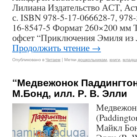
Лилиана Издательство АСТ, Аст
с. ISBN 978-5-17-066628-7, 978-
16-8547-5 Формат 260×200 мм Т
офсет “Приключения Эмиля из 
Продолжить чтение
→
Опубликовано в
Читаем
|
Метки
дошкольникам
,
книги
,
младш
“Медвежонок Паддингтон
М.Бонд, илл. Р. В. Элли
Медвежоно
(Paddingto
Майкл Бон