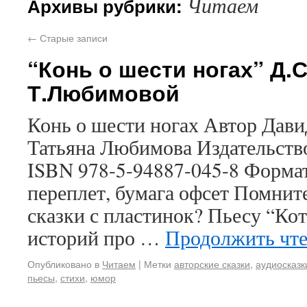
Читаем
Архивы рубрики:
←
Старые записи
“Конь о шести ногах” Д.
Т.Любимовой
Конь о шести ногах Автор Дав
Татьяна Любимова Издательство 
ISBN 978-5-94887-045-8 Форма
переплет, бумага офсет Помните
сказки с пластинок? Пьесу “Кот
историй про …
Продолжить чт
Опубликовано в
Читаем
|
Метки
авторские сказки
,
аудиосказк
пьесы
,
стихи
,
юмор