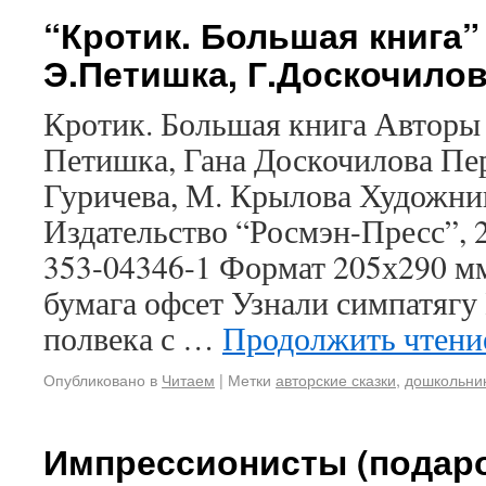
“Кротик. Большая книга”
Э.Петишка, Г.Доскочило
Кротик. Большая книга Авторы
Петишка, Гана Доскочилова Пе
Гуричева, М. Крылова Художни
Издательство “Росмэн-Пресс”, 2
353-04346-1 Формат 205х290 м
бумага офсет Узнали симпатяг
полвека с …
Продолжить чтен
Опубликовано в
Читаем
|
Метки
авторские сказки
,
дошкольни
Импрессионисты (подаро