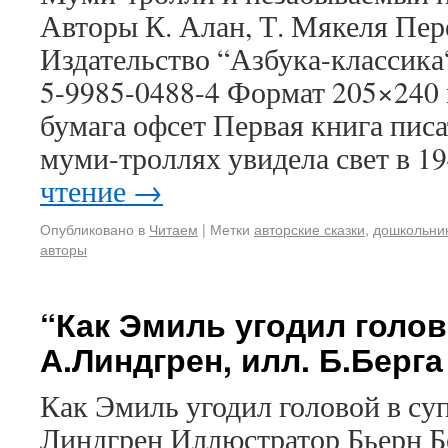
Авторы К. Алан, Т. Мякеля Пе
Издательство “Азбука-классика“
5-9985-0488-4 Формат 205×240 
бумага офсет Первая книга пис
муми-троллях увидела свет в 1
чтение
→
Опубликовано в
Читаем
|
Метки
авторские сказки
,
дошкольни
авторы
“Как Эмиль угодил голов
А.Линдгрен, илл. Б.Берга
Как Эмиль угодил головой в су
Линдгрен Иллюстратор Бьерн Б